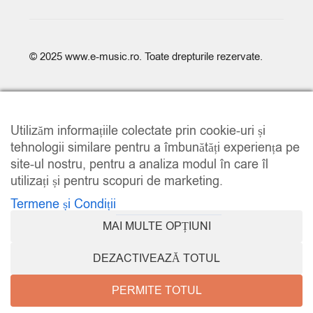
© 2025
www.e-music.ro
. Toate drepturile rezervate.
Utilizăm informațiile colectate prin cookie-uri și
tehnologii similare pentru a îmbunătăți experiența pe
site-ul nostru, pentru a analiza modul în care îl
COMPARE
(0)
utilizați și pentru scopuri de marketing.
Termene și Condiții
MAI MULTE OPȚIUNI
COMPARE
DEZACTIVEAZĂ TOTUL
REMOVE ALL PRODUCTS
PERMITE TOTUL