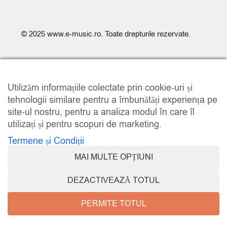
© 2025
www.e-music.ro
. Toate drepturile rezervate.
Utilizăm informațiile colectate prin cookie-uri și
tehnologii similare pentru a îmbunătăți experiența pe
site-ul nostru, pentru a analiza modul în care îl
COMPARE
(0)
utilizați și pentru scopuri de marketing.
Termene și Condiții
MAI MULTE OPȚIUNI
COMPARE
DEZACTIVEAZĂ TOTUL
REMOVE ALL PRODUCTS
PERMITE TOTUL