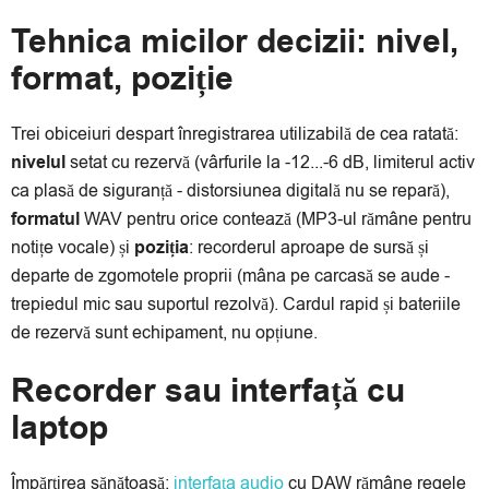
Tehnica micilor decizii: nivel,
format, poziție
Trei obiceiuri despart înregistrarea utilizabilă de cea ratată:
nivelul
setat cu rezervă (vârfurile la -12...-6 dB, limiterul activ
ca plasă de siguranță - distorsiunea digitală nu se repară),
formatul
WAV pentru orice contează (MP3-ul rămâne pentru
notițe vocale) și
poziția
: recorderul aproape de sursă și
departe de zgomotele proprii (mâna pe carcasă se aude -
trepiedul mic sau suportul rezolvă). Cardul rapid și bateriile
de rezervă sunt echipament, nu opțiune.
Recorder sau interfață cu
laptop
Împărțirea sănătoasă:
interfața audio
cu DAW rămâne regele