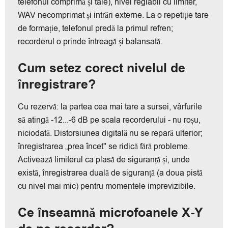
telefonul comprimă și taie), nivel reglabil cu limiter,
WAV necomprimat și intrări externe. La o repetiție tare
de formație, telefonul predă la primul refren;
recorderul o prinde întreagă și balansată.
Cum setez corect nivelul de
înregistrare?
Cu rezervă: la partea cea mai tare a sursei, vârfurile
să atingă -12...-6 dB pe scala recorderului - nu roșu,
niciodată. Distorsiunea digitală nu se repară ulterior;
înregistrarea „prea încet" se ridică fără probleme.
Activează limiterul ca plasă de siguranță și, unde
există, înregistrarea duală de siguranță (a doua pistă
cu nivel mai mic) pentru momentele imprevizibile.
Ce înseamnă microfoanele X-Y