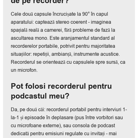
de pe recorder?
Cele două capsule încrucișate la 90° în capul
aparatului: captează stereo coerent - imaginea
spațială reală a camerei, fără probleme de fază la
ascultarea mono. Este aranjamentul standard al
recorderelor portabile, potrivit pentru majoritatea
situațiilor: repetiții, ambianță, instrumente acustice.
Recorderul se orientează cu capsulele spre sursă, ca
un microfon.
Pot folosi recorderul pentru
podcastul meu?
Da, pe două căi: recorderul portabil pentru interviuri 1-
la-1 și episoade în deplasare (pus între vorbitori sau
cu microfoane externe), sau consola de podcast
dedicată pentru emisiuni regulate cu invitați - mai