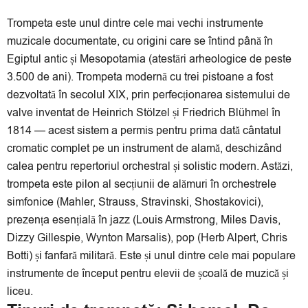
Trompeta este unul dintre cele mai vechi instrumente
muzicale documentate, cu origini care se întind până în
Egiptul antic și Mesopotamia (atestări arheologice de peste
3.500 de ani). Trompeta modernă cu trei pistoane a fost
dezvoltată în secolul XIX, prin perfecționarea sistemului de
valve inventat de Heinrich Stölzel și Friedrich Blühmel în
1814 — acest sistem a permis pentru prima dată cântatul
cromatic complet pe un instrument de alamă, deschizând
calea pentru repertoriul orchestral și solistic modern. Astăzi,
trompeta este pilon al secțiunii de alămuri în orchestrele
simfonice (Mahler, Strauss, Stravinski, Shostakovici),
prezența esențială în jazz (Louis Armstrong, Miles Davis,
Dizzy Gillespie, Wynton Marsalis), pop (Herb Alpert, Chris
Botti) și fanfară militară. Este și unul dintre cele mai populare
instrumente de început pentru elevii de școală de muzică și
liceu.