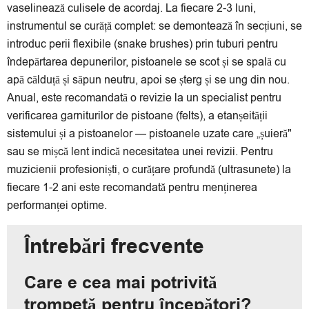
vaselinează culisele de acordaj. La fiecare 2-3 luni,
instrumentul se curăță complet: se demontează în secțiuni, se
introduc perii flexibile (snake brushes) prin tuburi pentru
îndepărtarea depunerilor, pistoanele se scot și se spală cu
apă călduță și săpun neutru, apoi se șterg și se ung din nou.
Anual, este recomandată o revizie la un specialist pentru
verificarea garniturilor de pistoane (felts), a etanșeității
sistemului și a pistoanelor — pistoanele uzate care „șuieră"
sau se mișcă lent indică necesitatea unei revizii. Pentru
muzicienii profesioniști, o curățare profundă (ultrasunete) la
fiecare 1-2 ani este recomandată pentru menținerea
performanței optime.
Întrebări frecvente
Care e cea mai potrivită
trompetă pentru începători?