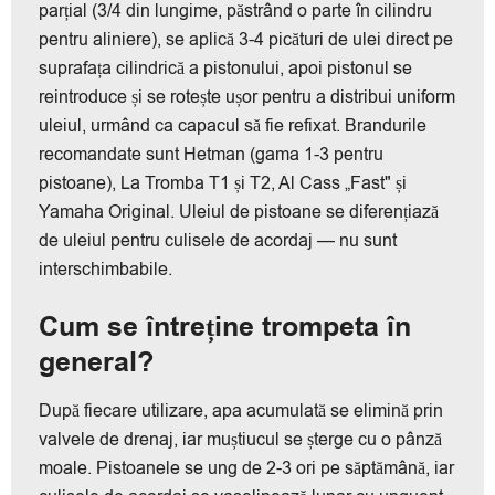
parțial (3/4 din lungime, păstrând o parte în cilindru
pentru aliniere), se aplică 3-4 picături de ulei direct pe
suprafața cilindrică a pistonului, apoi pistonul se
reintroduce și se rotește ușor pentru a distribui uniform
uleiul, urmând ca capacul să fie refixat. Brandurile
recomandate sunt Hetman (gama 1-3 pentru
pistoane), La Tromba T1 și T2, Al Cass „Fast" și
Yamaha Original. Uleiul de pistoane se diferențiază
de uleiul pentru culisele de acordaj — nu sunt
interschimbabile.
Cum se întreține trompeta în
general?
După fiecare utilizare, apa acumulată se elimină prin
valvele de drenaj, iar muștiucul se șterge cu o pânză
moale. Pistoanele se ung de 2-3 ori pe săptămână, iar