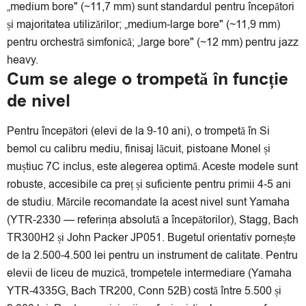
„medium bore" (~11,7 mm) sunt standardul pentru începători
și majoritatea utilizărilor; „medium-large bore" (~11,9 mm)
pentru orchestră simfonică; „large bore" (~12 mm) pentru jazz
heavy.
Cum se alege o trompetă în funcție
de nivel
Pentru începători (elevi de la 9-10 ani), o trompetă în Si
bemol cu calibru mediu, finisaj lăcuit, pistoane Monel și
muștiuc 7C inclus, este alegerea optimă. Aceste modele sunt
robuste, accesibile ca preț și suficiente pentru primii 4-5 ani
de studiu. Mărcile recomandate la acest nivel sunt Yamaha
(YTR-2330 — referința absolută a începătorilor), Stagg, Bach
TR300H2 și John Packer JP051. Bugetul orientativ pornește
de la 2.500-4.500 lei pentru un instrument de calitate. Pentru
elevii de liceu de muzică, trompetele intermediare (Yamaha
YTR-4335G, Bach TR200, Conn 52B) costă între 5.500 și