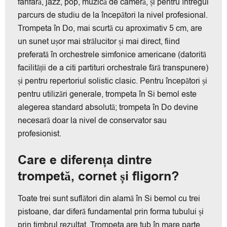
fanfară, jazz, pop, muzică de cameră, și pentru întregul
parcurs de studiu de la începători la nivel profesional.
Trompeta în Do, mai scurtă cu aproximativ 5 cm, are
un sunet ușor mai strălucitor și mai direct, fiind
preferată în orchestrele simfonice americane (datorită
facilității de a citi partituri orchestrale fără transpunere)
și pentru repertoriul solistic clasic. Pentru începători și
pentru utilizări generale, trompeta în Si bemol este
alegerea standard absolută; trompeta în Do devine
necesară doar la nivel de conservator sau
profesionist.
Care e diferența dintre
trompetă, cornet și fligorn?
Toate trei sunt suflători din alamă în Si bemol cu trei
pistoane, dar diferă fundamental prin forma tubului și
prin timbrul rezultat. Trompeta are tub în mare parte