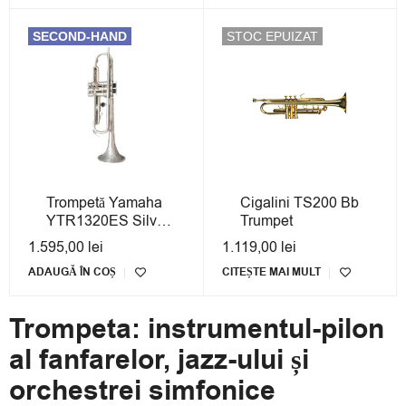
SECOND-HAND
STOC EPUIZAT
Trompetă Yamaha
Cigalini TS200 Bb
YTR1320ES Silver
Trumpet
- Second Hand cu
1.595,00
lei
1.119,00
lei
Garanție
ADAUGĂ ÎN COȘ
CITEȘTE MAI MULT
Trompeta: instrumentul-pilon
al fanfarelor, jazz-ului și
orchestrei simfonice