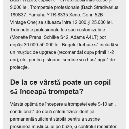
Bach TR200, Jupiter JTR1100) costă între 5.500 și
9.000 lei. Trompetele profesionale (Bach Stradivarius
180S37, Yamaha YTR-8335 Xeno, Conn 52B
Vintage One) se situează între 12.000 și 25.000 lei.
Trompetele profesionale top sau customizabile
(Monette Prana, Schilke S42, Adams A4LT) pot
depăși 30.000-50.000 lei. Bugetul trebuie să includă și
un muștiuc de upgrade (recomandat după primii 1-2
ani), ulei pentru pistoane, surdine și o husă rigidă de
protecție.
De la ce vârstă poate un copil
să înceapă trompeta?
Vârsta optimă de începere a trompetei este 9-10 ani,
condiționată de două criterii fizice: dentiția
permanentă suficient stabilă pentru a susține
presiunea muștiucului pe buze, și controlul respirator