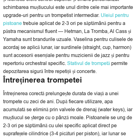
schimbarea muștiucului este unul dintre cele mai importante
upgrade-uri pentru un trompetist intermediar.
Uleiul pentru
pistoane
trebuie aplicat de 2-3 ori pe săptămână pentru a
păstra mecanismul fluent — Hetman, La Tromba, Al Cass și
Yamaha sunt brandurile uzuale. Vaselina pentru culisele de
acordaj se aplică lunar, iar surdinele (straight, cup, harmon)
sunt accesorii esențiale pentru muzicienii de jazz și pentru
repertoriu orchestral specific.
Stativul de trompetă
permite
depozitarea sigură între repetiții și concerte.
Întreținerea trompetei
Întreținerea corectă prelungește durata de viață a unei
trompete cu zeci de ani. După fiecare utilizare, apa
acumulată se elimină prin valvele de drenaj (water keys), iar
muștiucul se șterge cu o pânză moale. Pistoanele se ung de
2-3 ori pe săptămână cu ulei specific aplicat direct pe
suprafețele cilindrice (3-4 picături per piston), iar lunar se