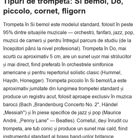
Tipuri de trompetă: Si bemol, Do,
piccolo, cornet, fligorn
Trompeta în Si bemol este modelul standard, folosit în peste
95% dintre situațiile muzicale — orchestră, fanfară, jazz, pop,
muzică de cameră și pentru întregul parcurs de studiu (de la
începători până la nivel profesional). Trompeta în Do, mai
scurtă cu aproximativ 5 cm, are un sunet ușor mai strălucitor
și mai direct, fiind preferată în orchestrele simfonice
americane și pentru repertoriul solistic clasic (Hummel,
Haydn, Honegger). Trompeta piccolo în Si bemol/La este
aproximativ jumătate din lungimea trompetei standard și
produce un registru acut, folosit aproape exclusiv în muzica
barocă (Bach „Brandenburg Concerto No. 2", Händel
„Messiah") și în piese specifice de jazz și pop (Maurice
André, „Penny Lane" — Beatles). Cornetul, deși înrudit cu
trompeta, are tub conic și produce un sunet mai cald, fiind
instrumentul standard al brass band-urilor britanice.