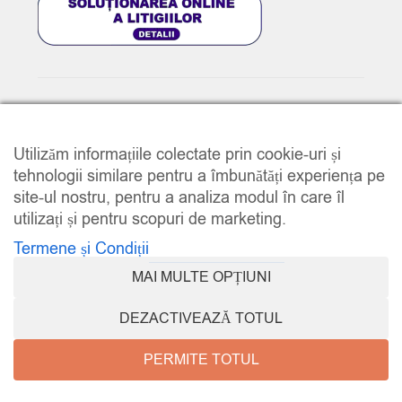
© 2025
www.e-music.ro
. Toate drepturile rezervate.
Utilizăm informațiile colectate prin cookie-uri și
tehnologii similare pentru a îmbunătăți experiența pe
site-ul nostru, pentru a analiza modul în care îl
utilizați și pentru scopuri de marketing.
Termene și Condiții
COMPARE
(0)
MAI MULTE OPȚIUNI
DEZACTIVEAZĂ TOTUL
PERMITE TOTUL
COMPARE