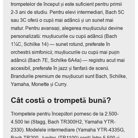
trompetelor de început și este suficient pentru primii
2-3 ani de studiu. Pentru elevi intermediari, Bach 5C
sau 3C oferă o cupă mai adâncă și un sunet mai
matur. Pentru avansați, alegerea muștiucului devine
personalizată: muștiucurile cu cupă adâncă (Bach
1¼C, Schilke 14) — sunet rotund, preferate în
orchestră simfonică; muștiucurile cu cupă mai puțin
adâncă (Bach 7E, Schilke 6A4a) — registru acut mai
accesibil, preferate în jazz și fanfară de scenă.
Brandurile premium de muștiucuri sunt Bach, Schilke,
Yamaha, Monette și Curry.
Cât costă o trompetă bună?
Trompetele pentru începători pornesc de la 2.500-
4.500 lei (Stagg, Bach TR300H2, Yamaha YTR-
2330). Modelele intermediare (Yamaha YTR-4335G,