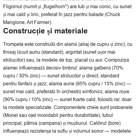
Fligornul (numit și „flugelhorn") are tub și mai conic, cu sunet
și mai cald și liric, preferat în jazz pentru balade (Chuck
Mangione, Art Farmer).
Construcție și materiale
Trompeta este construită din alamă (aliaj de cupru și zinc), cu
finisaj lăcuit auriu (standard), argintat (sunet ușor mai
strălucitor) sau, la modele de top, placat cu aur. Compoziția
alamei influențează decisiv timbrul: alama galbenă (70%
cupru / 30% zinc) — sunet strălucitor și direct, standard
pentru fanfară și jazz; alama aurie (85% cupru / 15% zinc) —
sunet mai cald, preferată în orchestră simfonică; alama roșie
(90% cupru / 10% zinc) — sunet foarte cald, folosită rar, doar
la modele specializate. Componentele cheie sunt pistoanele
(Monel sau oțel inoxidabil pentru durabilitate), tubul
principal, pâlnia (campana) și muștiucul. Calibrul (bore)
influențează rezistența la suflu și volumul sonor — modelele