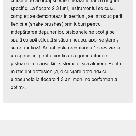
culisele de acordaj se vaselinează lunar cu unguent
specific. La fiecare 2-3 luni, instrumentul se curăță
complet: se demontează în secțiuni, se introduc perii
flexibile (snake brushes) prin tuburi pentru
îndepărtarea depunerilor, pistoanele se scot și se
spală cu apă călduță și săpun neutru, apoi se șterg și
se relubrifiază. Anual, este recomandată o revizie la
un specialist pentru verificarea garniturilor de
pistoane, a etanșeității sistemului și a alinierii. Pentru
muzicieni profesioniști, o curățare profundă cu
ultrasunete la fiecare 1-2 ani menține performanța
optimă.