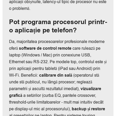
aplicații obișnuite, latency-ul tipic de procesor nu este
o problemă.
Pot programa procesorul printr-
o aplicație pe telefon?
Da, majoritatea procesoarelor profesionale moderne
oferă
software de control remote
care rulează pe
laptop (Windows / Mac) prin conexiune USB,
Ethernet sau RS-232. Pe modele top, controlul este și
prin aplicații pentru tabletă (iPad sau Android) prin
Wi-Fi. Beneficii:
calibrare din sală
(operatorul stă
unde stă publicul, nu lângă procesor; reglează
parametrii și ascultă rezultatul imediat),
vizualizare
grafică
a setărilor (curba EQ, pantele crossover,
threshold-urile limitatoarelor - mult mai intuitiv decât
pe display-ul mic al procesorului),
backup și restore
al presetărilor pe laptop. Pentru sisteme touring