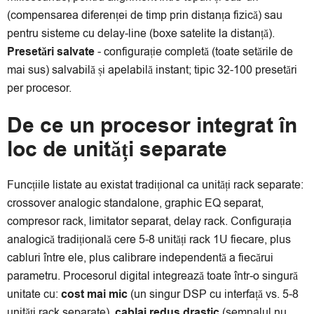
(compensarea diferenței de timp prin distanța fizică) sau
pentru sisteme cu delay-line (boxe satelite la distanță).
Presetări salvate
- configurație completă (toate setările de
mai sus) salvabilă și apelabilă instant; tipic 32-100 presetări
per procesor.
De ce un procesor integrat în
loc de unități separate
Funcțiile listate au existat tradițional ca unități rack separate:
crossover analogic standalone, graphic EQ separat,
compresor rack, limitator separat, delay rack. Configurația
analogică tradițională cere 5-8 unități rack 1U fiecare, plus
cabluri între ele, plus calibrare independentă a fiecărui
parametru. Procesorul digital integrează toate într-o singură
unitate cu:
cost mai mic
(un singur DSP cu interfață vs. 5-8
unități rack separate),
cablaj redus drastic
(semnalul nu