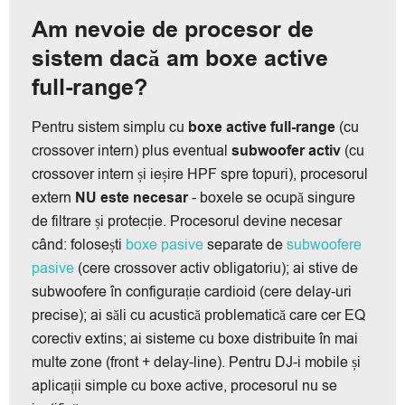
Am nevoie de procesor de
sistem dacă am boxe active
full-range?
Pentru sistem simplu cu
boxe active full-range
(cu
crossover intern) plus eventual
subwoofer activ
(cu
crossover intern și ieșire HPF spre topuri), procesorul
extern
NU este necesar
- boxele se ocupă singure
de filtrare și protecție. Procesorul devine necesar
când: folosești
boxe pasive
separate de
subwoofere
pasive
(cere crossover activ obligatoriu); ai stive de
subwoofere în configurație cardioid (cere delay-uri
precise); ai săli cu acustică problematică care cer EQ
corectiv extins; ai sisteme cu boxe distribuite în mai
multe zone (front + delay-line). Pentru DJ-i mobile și
aplicații simple cu boxe active, procesorul nu se