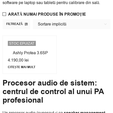
software pe laptop sau tabletă pentru calibrare din sală.
ARATĂ NUMAI PRODUSE ÎN PROMOȚIE
Sortare implicită
FILTREAZĂ
STOC EPUIZAT
Ashly Protea 3.6SP
4.190,00
lei
CITEȘTE MAI MULT
Procesor audio de sistem:
centrul de control al unui PA
profesional
Un procesor audio (cunoscut și ca
speaker management