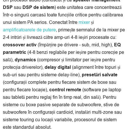
DSP
sau
DSP de sistem
) este unitatea care concentrează
într-o singură carcasă toate funcțiile critice pentru calibrarea
unui sistem PA serios. Conectat între
mixer
și
amplificatoarele de putere
, primește semnalul de la mixer pe
2-4 intrări și livrează către amp-uri 4-8 ieșiri procesate cu:
crossover activ
(împărțire pe drivere - sub, mid, high),
EQ
parametric
(4-8 benzi reglabile per ieșire pentru corecție pe
sală),
dynamics
(compresor și limitator per ieșire pentru
protecția driverelor),
delay digital
(alignment între topuri și
sub-uri sau pentru sisteme delay-line),
presetări salvate
(configurații complete pentru fiecare sistem de boxe sau
pentru fiecare locație),
control remote
(software pe laptop
sau tabletă pentru reglaj fin în timp real, din sală). Pentru
sisteme cu boxe pasive separate de subwoofere, stive de
subwoofere în configurații cardioid, instalări multi-zone sau
sisteme touring cu locații variabile, procesorul de sistem
este standardul absolut.