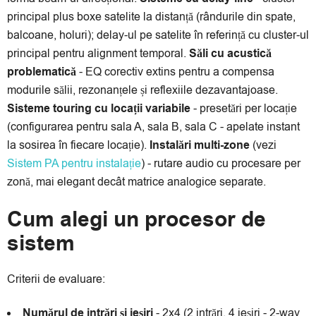
principal plus boxe satelite la distanță (rândurile din spate,
balcoane, holuri); delay-ul pe satelite în referință cu cluster-ul
principal pentru alignment temporal.
Săli cu acustică
problematică
- EQ corectiv extins pentru a compensa
modurile sălii, rezonanțele și reflexiile dezavantajoase.
Sisteme touring cu locații variabile
- presetări per locație
(configurarea pentru sala A, sala B, sala C - apelate instant
la sosirea în fiecare locație).
Instalări multi-zone
(vezi
Sistem PA pentru instalație
) - rutare audio cu procesare per
zonă, mai elegant decât matrice analogice separate.
Cum alegi un procesor de
sistem
Criterii de evaluare:
Numărul de intrări și ieșiri
- 2x4 (2 intrări, 4 ieșiri - 2-way