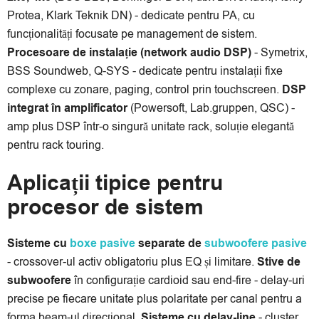
Protea, Klark Teknik DN) - dedicate pentru PA, cu
funcționalități focusate pe management de sistem.
Procesoare de instalație (network audio DSP)
- Symetrix,
BSS Soundweb, Q-SYS - dedicate pentru instalații fixe
complexe cu zonare, paging, control prin touchscreen.
DSP
integrat în amplificator
(Powersoft, Lab.gruppen, QSC) -
amp plus DSP într-o singură unitate rack, soluție elegantă
pentru rack touring.
Aplicații tipice pentru
procesor de sistem
Sisteme cu
boxe pasive
separate de
subwoofere pasive
- crossover-ul activ obligatoriu plus EQ și limitare.
Stive de
subwoofere
în configurație cardioid sau end-fire - delay-uri
precise pe fiecare unitate plus polaritate per canal pentru a
forma beam-ul direcțional.
Sisteme cu delay-line
- cluster