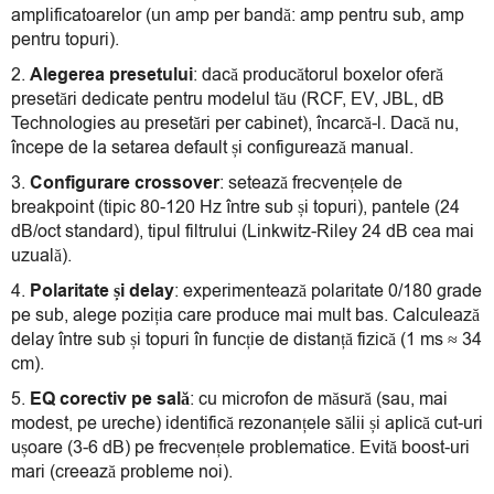
amplificatoarelor (un amp per bandă: amp pentru sub, amp
pentru topuri).
Alegerea presetului
: dacă producătorul boxelor oferă
presetări dedicate pentru modelul tău (RCF, EV, JBL, dB
Technologies au presetări per cabinet), încarcă-l. Dacă nu,
începe de la setarea default și configurează manual.
Configurare crossover
: setează frecvențele de
breakpoint (tipic 80-120 Hz între sub și topuri), pantele (24
dB/oct standard), tipul filtrului (Linkwitz-Riley 24 dB cea mai
uzuală).
Polaritate și delay
: experimentează polaritate 0/180 grade
pe sub, alege poziția care produce mai mult bas. Calculează
delay între sub și topuri în funcție de distanță fizică (1 ms ≈ 34
cm).
EQ corectiv pe sală
: cu microfon de măsură (sau, mai
modest, pe ureche) identifică rezonanțele sălii și aplică cut-uri
ușoare (3-6 dB) pe frecvențele problematice. Evită boost-uri
mari (creează probleme noi).