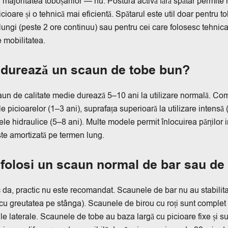
 majoritatea toboșarilor — nu. Postura activă fără spătar permite m
picioare și o tehnică mai eficientă. Spătarul este util doar pentru
 lungi (peste 2 ore continuu) sau pentru cei care folosesc tehnica
 mobilitatea.
 durează un scaun de tobe bun?
un de calitate medie durează 5–10 ani la utilizare normală. Co
le picioarelor (1–3 ani), suprafața superioară la utilizare intensă (
le hidraulice (5–8 ani). Multe modele permit înlocuirea părților in
te amortizată pe termen lung.
 folosi un scaun normal de bar sau de
 da, practic nu este recomandat. Scaunele de bar nu au stabilitat
 cu greutatea pe stânga). Scaunele de birou cu roți sunt comple
ile laterale. Scaunele de tobe au baza largă cu picioare fixe și s