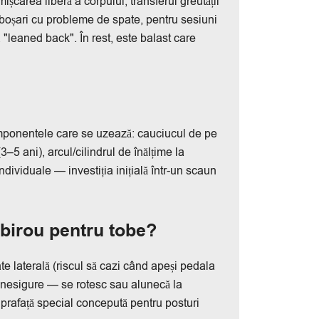
ișcarea liberă a corpului, transferul greutății
 toboșari cu probleme de spate, pentru sesiuni
 "leaned back". În rest, este balast care
mponentele care se uzează: cauciucul de pe
3–5 ani), arcul/cilindrul de înălțime la
dividuale — investiția inițială într-un scaun
 birou pentru tobe?
e laterală (riscul să cazi când apeși pedala
t nesigure — se rotesc sau alunecă la
uprafață special concepută pentru posturi