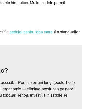
modelele hidraulice. Multe modele permit
oziția
pedalei pentru toba mare
și a stand-urilor
ac?
 accesibil. Pentru sesiuni lungi (peste 1 oră),
i ergonomic — eliminăă presiunea pe nervii
 toboșari serioși, investiția în saddle se