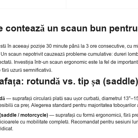
e contează un scaun bun pentru
stă în aceeași poziție 30 minute până la 3 ore consecutive, cu mi
. Un scaun nepotrivit cauzează probleme cumulative: dureri lom
ectată. Investiția într-un scaun ergonomic este la fel de importa
e fără uzură semnificativă.
fața: rotundă vs. tip șa (saddle
dă
— suprafață circulară plată sau ușor curbată, diametrul 13"–15
esibilă ca preț. Alegerea standard pentru majoritatea toboșarilor 
 (saddle / motorcycle)
— suprafață cu formă ergonomică, fără pres
icioarele cu mobilitate completă. Recomandat pentru sesiuni lungi
idicat.