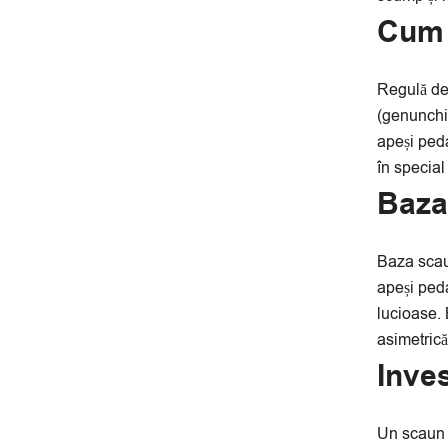
Cum 
Regulă de 
(genunchii
apeși peda
în special
Baza 
Baza scaun
apeși peda
lucioase. 
asimetrică
Inves
Un scaun 