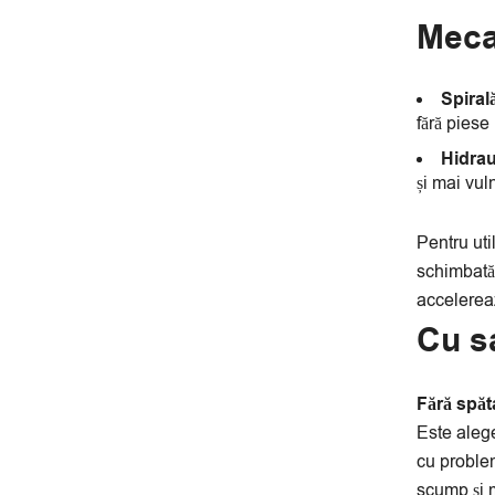
Mecan
Spiral
fără piese
Hidrau
și mai vul
Pentru uti
schimbată 
accelereaz
Cu s
Fără spăt
Este alege
cu problem
scump și 