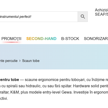
Achiziți
SEAP/
PROMOȚII
SECOND-HAND
B-STOCK
SONORIZAR
›
nte percutie
Scaun tobe
entru tobe
— scaune ergonomice pentru toboșari, cu înălțime reg
u spirală sau hidraulic, cu sau fără spătar. Hardware solid pentru
raltar, K&M, plus modele entry-level Gewa. Investiție în ergonomi
ctivi.