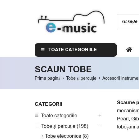
TOATE CATEGORIILE
SCAUN TOBE
›
›
Prima pagină
Tobe și percuție
Accesorii instrume
Scaune p
CATEGORII
mecanism c
Toate categoriile
Pearl, Gib
Tobe și percuție (198)
toboșarii a
Tobe electronice (8)