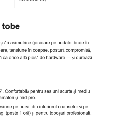
 tobe
șcări asimetrice (picioare pe pedale, brațe în
bare, tensiune în coapse, postură compromisă,
ntă ca orice altă piesă de hardware — și durează
)
". Confortabilă pentru sesiuni scurte și mediu
amatori și mid-pro.
iune pe nervii din interiorul coapselor și pe
 (peste 1 oră) și pentru toboșari profesionali.