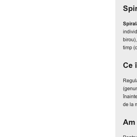
Spi
Spiral
indivi
birou)
timp (
Ce 
Regula
(genun
înaint
de la 
Am 