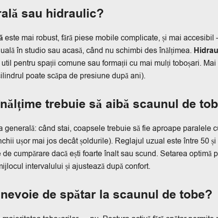
rală sau hidraulic?
ă
este mai robust, fără piese mobile complicate, și mai accesibil
duală în studio sau acasă, când nu schimbi des înălțimea.
Hidrau
, util pentru spații comune sau formații cu mai mulți toboșari. Ma
cilindrul poate scăpa de presiune după ani).
înălțime trebuie să aibă scaunul de to
 generală: când stai, coapsele trebuie să fie aproape paralele c
chii ușor mai jos decât șoldurile). Reglajul uzual este între 50 și
e de cumpărare dacă ești foarte înalt sau scund. Setarea optimă 
mijlocul intervalului și ajustează după confort.
nevoie de spătar la scaunul de tobe?