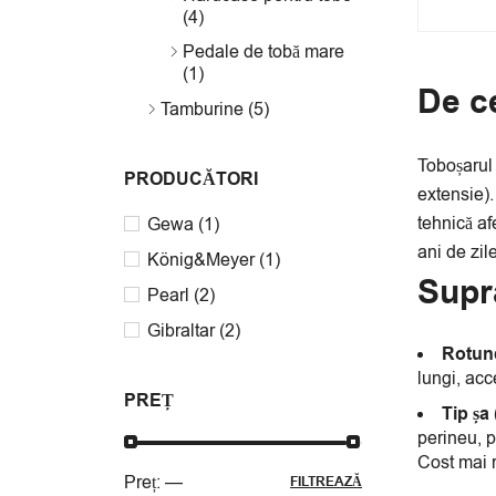
(4)
Pedale de tobă mare
(1)
De c
Tamburine (5)
Toboșarul 
PRODUCĂTORI
extensie)
tehnică af
Gewa
(1)
ani de zil
König&Meyer
(1)
Supra
Pearl
(2)
Gibraltar
(2)
Rotun
lungi, acc
PREȚ
Tip șa
perineu, p
Cost mai r
Preț:
—
FILTREAZĂ