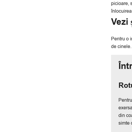
picioare, 
înlocuirea
Vezi
Pentru o i
de cinele
Înt
Rot
Pentru
exersa
din co
simte 