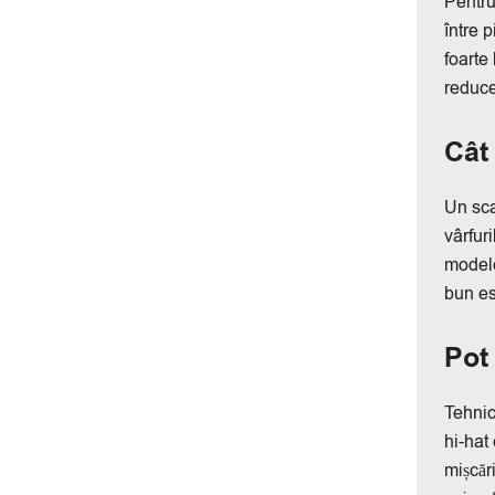
Pentru
între 
foarte
reduce
Cât
Un sca
vârfuri
modele
bun es
Pot
Tehnic
hi-hat
mișcăr