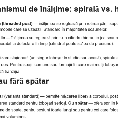
ismul de înălțime: spirală vs. h
ă (threaded post)
— înălțimea se reglează prin rotirea părții supe
 mobile care se uzează. Standard în majoritatea scaunelor.
lic
— înălțimea se reglează printr-un cilindru hidraulic (ca scaun
nerabil la defectare în timp (cilindrul poate scăpa de presiune).
lizare staționară (un singur toboșar în studio sau acasă), spirala 
des. Pentru spații comune sau formații în care mai mulți toboșar
ă tranziția.
au fără spătar
ar
(varianta standard) — permite mișcarea liberă a corpului, postur
rea standard pentru toboșari serioși.
Cu spătar
— oferă sprijin 
e de spate, pentru sesiuni foarte lungi sau pentru cei care folos
mai voluminos.