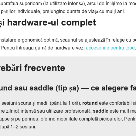
suprafața superioară (la utilizare intensă), arcul de înălțime la 
 părților individuale, prelungind durata de viață cu mulți ani.
 și hardware-ul complet
nstalare ergonomică optimă, scaunul se ajustează în relație cu p
. Pentru întreaga gamă de hardware vezi
accesoriile pentru tobe
.
rebări frecvente
und sau saddle (tip șa) — ce alegere f
 sesiuni scurte și medii (până la 1 oră),
rotund
este confortabil și
re zilnică intensă sau utilizare profesională,
saddle
este mult ma
apse și pe perineu, oferind mobilitate completă picioarelor. Pentru
după 1–2 sesiuni.