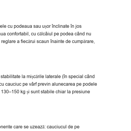
ele cu podeaua sau ușor înclinate în jos
eaua confortabil, cu călcâiul pe podea când nu
 reglare a fiecărui scaun înainte de cumpărare,
tabilitate la mișcările laterale (în special când
e cu cauciuc pe vârf previn alunecarea pe podele
 130–150 kg și sunt stabile chiar la presiune
onente care se uzează: cauciucul de pe