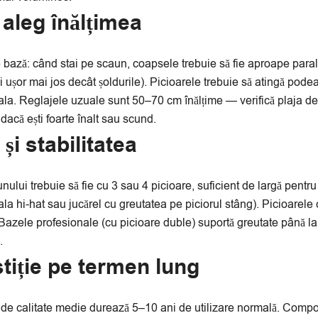
aleg înălțimea
bază: când stai pe scaun, coapsele trebuie să fie aproape paral
 ușor mai jos decât șoldurile). Picioarele trebuie să atingă pod
la. Reglajele uzuale sunt 50–70 cm înălțime — verifică plaja de
 dacă ești foarte înalt sau scund.
și stabilitatea
ului trebuie să fie cu 3 sau 4 picioare, suficient de largă pentru s
la hi-hat sau jucărel cu greutatea pe piciorul stâng). Picioarel
Bazele profesionale (cu picioare duble) suportă greutate până la
.
tiție pe termen lung
de calitate medie durează 5–10 ani de utilizare normală. Comp