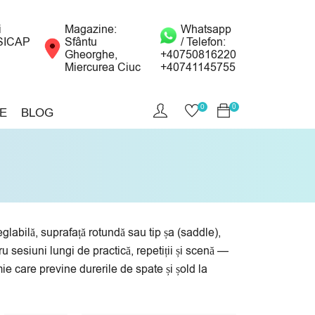
i
Magazine:
Whatsapp
SICAP
Sfântu
/ Telefon:
Gheorghe,
+40750816220
Miercurea Ciuc
+40741145755
0
0
E
BLOG
labilă, suprafață rotundă sau tip șa (saddle),
 sesiuni lungi de practică, repetiții și scenă —
e care previne durerile de spate și șold la