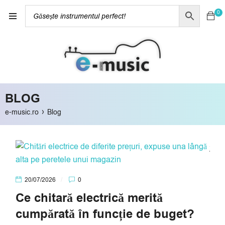
0
BLOG
›
e-music.ro
Blog
CITEȘTE MAI DEPARTE
20/07/2026
0
Ce chitară electrică merită
cumpărată în funcție de buget?