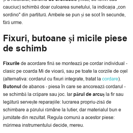
cauciuc) schimbă doar culoarea sunetului, la indicația „con
sordino" din partitură. Ambele se pun și se scot în secunde,
fără urme.
Fixuri, butoane și micile piese
de schimb
Fixurile
de acordare fină se montează pe cordar individual -
clasic pe coarda Mi de vioară, sau pe toate la corzile de oțel
(alternativa: cordarul cu fixuri integrate, tratat la
cordare
).
Butonul
de abanos - piesa în care se ancorează cordarul -
se schimbă la crăpare sau joc. Iar
părul de arcuș
la fir sau
legătură servește reparațiile: lucrarea propriu-zisă de
schimbare a părului rămâne la lutier, dar materialul bun e
jumătate din rezultat. Regula comună a acestor piese:
mărimea instrumentului decide, mereu.