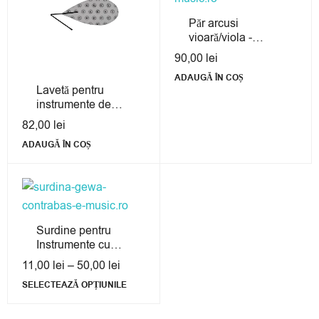
Păr arcusi
vioară/viola -
Mustang
90,00
lei
ADAUGĂ ÎN COȘ
Lavetă pentru
instrumente de
suflat – BG France
82,00
lei
A 31
ADAUGĂ ÎN COȘ
Surdine pentru
Instrumente cu
arcuș - Gewa
11,00
lei
–
50,00
lei
SELECTEAZĂ OPȚIUNILE