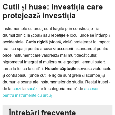
Cutii și huse: investiția care
protejează investiția
Instrumentele cu arcuș sunt fragile prin construcție - iar
drumul zilnic la școală sau repetiție e locul unde se întâmplă
accidentele.
Cutia rigidă
(vioară, violă) protejează la impact
real, cu spații pentru arcușe și accesorii - standardul pentru
orice instrument care valorează mai mult decât cutia;
higrometrul integrat al multora nu e gadget: lemnul suferă
iarna la fel ca la chitări.
Husele căptușite
servesc violoncelul
și contrabasul (unde cutiile rigide sunt grele și scumpe) și
drumurile scurte ale instrumentelor de studiu. Restul trusei -
de la
corzi
la
sacâz
- e în categoria-mamă de
accesorii
pentru instrumente cu arcuș
.
Întrebări frecvente