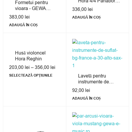
Hora 4/4 Panabor
Formetui pentru
Standard
vioara - GEWA
336,00
lei
Aspirante 4/4
383,00
lei
ADAUGĂ ÎN COȘ
ADAUGĂ ÎN COȘ
Husă violoncel
Hora Reghin
203,00
lei
–
356,00
lei
Lavetă pentru
SELECTEAZĂ OPȚIUNILE
instrumente de
suflat – BG France
92,00
lei
A 30 Alto Sax
ADAUGĂ ÎN COȘ