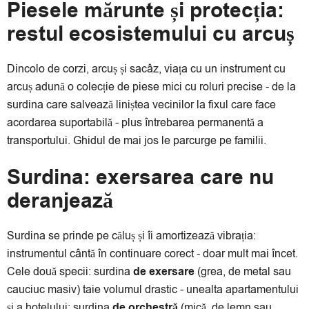
Piesele mărunte și protecția:
restul ecosistemului cu arcuș
Dincolo de corzi, arcuș și sacâz, viața cu un instrument cu
arcuș adună o colecție de piese mici cu roluri precise - de la
surdina care salvează liniștea vecinilor la fixul care face
acordarea suportabilă - plus întrebarea permanentă a
transportului. Ghidul de mai jos le parcurge pe familii.
Surdina: exersarea care nu
deranjează
Surdina se prinde pe căluș și îi amortizează vibrația:
instrumentul cântă în continuare corect - doar mult mai încet.
Cele două specii: surdina
de exersare
(grea, de metal sau
cauciuc masiv) taie volumul drastic - unealta apartamentului
și a hotelului; surdina
de orchestră
(mică, de lemn sau