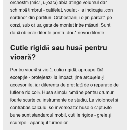
orchestră (mică, ușoară) abia atinge volumul dar
schimbă timbrul - catifelat, voalat - la indicația „con
sordino" din partituri. Orchestranții o țin parcată pe
corzi, sub căluș, gata de montat între măsuri. Sunt
două obiecte diferite pentru două nevoi diferite.
Cutie rigidă sau husă pentru
vioară?
Pentru vioară și violă: cutia rigidă, aproape fără
excepție - protejează la impact, ține arcușele și
accesoriile, iar diferența de preț față de o reparație de
lutier e ridicolă. Husa simplă rămâne pentru drumuri
foarte scurte cu instrumente de studiu. La violoncel și
contrabas calculul se inversează: husele căptușite
bune sunt standardul mobil, cutiile rigide - grele și
scumpe - apanajul turneelor.