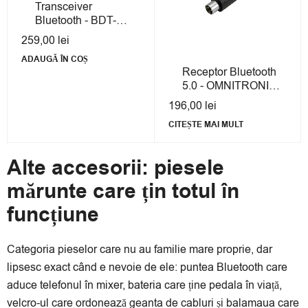
Transceiver
Bluetooth - BDT-
5.2PRO Aptx HD
259,00
lei
Bluetooth
ADAUGĂ ÎN COȘ
Transceiver
Receptor Bluetooth
5.0 - OMNITRONIC
QuickBTR-5.0 XLR
196,00
lei
Aptx
CITEȘTE MAI MULT
Alte accesorii: piesele
mărunte care țin totul în
funcțiune
Categoria pieselor care nu au familie mare proprie, dar
lipsesc exact când e nevoie de ele: puntea Bluetooth care
aduce telefonul în mixer, bateria care ține pedala în viață,
velcro-ul care ordonează geanta de cabluri și balamaua care