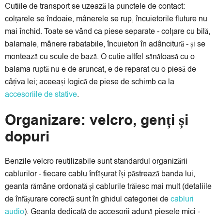
Cutiile de transport se uzează la punctele de contact:
colțarele se îndoaie, mânerele se rup, încuietorile fluture nu
mai închid. Toate se vând ca piese separate - colțare cu bilă,
balamale, mânere rabatabile, încuietori în adâncitură - și se
montează cu scule de bază. O cutie altfel sănătoasă cu o
balama ruptă nu e de aruncat, e de reparat cu o piesă de
câțiva lei; aceeași logică de piese de schimb ca la
accesoriile de stative
.
Organizare: velcro, genți și
dopuri
Benzile velcro reutilizabile sunt standardul organizării
cablurilor - fiecare cablu înfășurat își păstrează banda lui,
geanta rămâne ordonată și cablurile trăiesc mai mult (detaliile
de înfășurare corectă sunt în ghidul categoriei de
cabluri
audio
). Geanta dedicată de accesorii adună piesele mici -