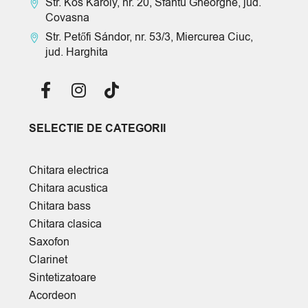
Str. Kós Károly, nr. 20, Sfântu Gheorghe, jud.
Covasna
Str. Petőfi Sándor, nr. 53/3, Miercurea Ciuc,
jud. Harghita
SELECTIE DE CATEGORII
Chitara electrica
Chitara acustica
Chitara bass
Chitara clasica
Saxofon
Clarinet
Sintetizatoare
Acordeon