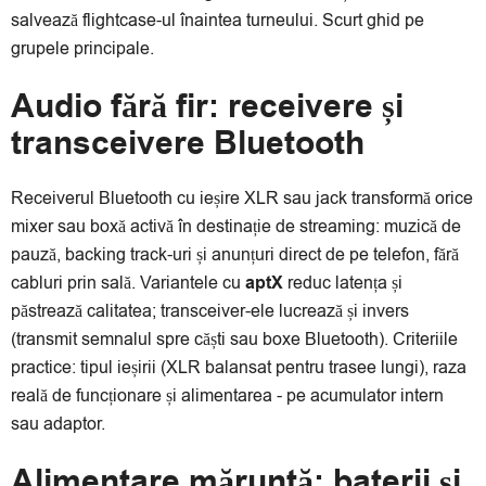
salvează flightcase-ul înaintea turneului. Scurt ghid pe
grupele principale.
Audio fără fir: receivere și
transceivere Bluetooth
Receiverul Bluetooth cu ieșire XLR sau jack transformă orice
mixer sau boxă activă în destinație de streaming: muzică de
pauză, backing track-uri și anunțuri direct de pe telefon, fără
cabluri prin sală. Variantele cu
aptX
reduc latența și
păstrează calitatea; transceiver-ele lucrează și invers
(transmit semnalul spre căști sau boxe Bluetooth). Criteriile
practice: tipul ieșirii (XLR balansat pentru trasee lungi), raza
reală de funcționare și alimentarea - pe acumulator intern
sau adaptor.
Alimentare măruntă: baterii și