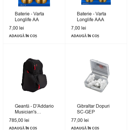
Baterie - Varta
Baterie - Varta
Longlife AA
Longlife AAA
7,00
lei
7,00
lei
ADAUGĂ ÎN COȘ
ADAUGĂ ÎN COȘ
Geantă - D'Addario
Gibraltar Dopuri
Musician's
SC-GEP
Accessories PW-
785,00
lei
77,00
lei
BLGTP-02
ADAUGĂ ÎN COȘ
ADAUGĂ ÎN COȘ