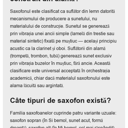
Saxofonul este clasificat ca suflător din lemn datorită
mecanismului de producere a sunetului, nu
materialului de construcție. Sunetul se generează
prin vibrația unei ancii simple (lamelă din trestie sau
material sintetic) fixată pe muștiuc — același principiu
acustic ca la clarinet și oboi. Suflătorii din alamă
(trompetă, trombon, tubă) generează sunet exclusiv
prin vibrația buzelor în muștiuc, fără ancie. Această
clasificare este universal acceptată în orchestrația
academică, chiar dacă materialul saxofonului este
alama lăcuită sau argintată.
Câte tipuri de saxofon există?
Familia saxofoanelor cuprinde patru variante uzuale:
saxofon sopran (în Si bemol, sunet acut, formă