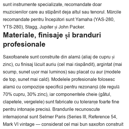
sunt instrumente specializate, recomandate doar
muzicienilor care au stăpânit deja altul sau tenorul. Mărcile
recomandate pentru începători sunt Yamaha (YAS-280,
YTS-280), Stagg, Jupiter și John Packer.
Materiale, finisaje și branduri
profesionale
Saxofoanele sunt construite din alamă (aliaj de cupru și
zinc), cu finisaj lăcuit auriu (cel mai răspândit), argintat (mai
scump, sunet ușor mai luminos) sau placat cu aur (modele
de top, sunet mai cald). Modelele profesionale folosesc
alamă cu compoziție specifică pentru rezonanță (de regulă
70% cupru, 30% zinc), iar componentele cheie (gâtul,
clapetele, vergelele) sunt fabricate cu toleranțe foarte fine
pentru intonație precisă. Brandurile recunoscute
internațional sunt Selmer Paris (Series III, Reference 54,
Mark VI vintage — considerat cel mai bun saxofon construit