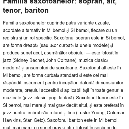
Familia saxofoanelor: sopran, alt,
tenor, bariton
Familia saxofoanelor cuprinde patru variante uzuale,
acordate alternativ în Mi bemol și Si bemol, fiecare cu un
registru și un rol specific. Saxofonul sopran este în Si bemol,
are forma dreaptă (sau ușor curbată la unele modele) și
produce sunet acut, asemănător oboiului — este folosit în
jazz (Sidney Bechet, John Coltrane), muzica clasică
modernă și ansambluri de saxofoane. Saxofonul alt este în
Mi bemol, are forma curbată standard și este cel mai
răspândit instrument pentru începători datorită dimensiunilor
moderate, prețului accesibil și aplicabilității în toate genurile
muzicale (jazz, clasic, pop, fanfară). Saxofonul tenor este în
Si bemol, mai mare și mai grav decât altul, și este preferat în
jazz pentru timbrul său rotund și liric (Lester Young, Coleman
Hawkins, Stan Getz). Saxofonul bariton este în Mi bemol,
mult mai mare, cu sunet grav și plin, folosit în secțiuni de