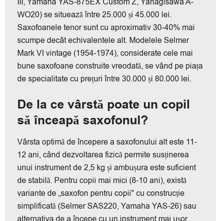
III, Yamaha YAS-875EX Custom Z, Yanagisawa A-
WO20) se situează între 25.000 și 45.000 lei.
Saxofoanele tenor sunt cu aproximativ 30-40% mai
scumpe decât echivalentele alt. Modelele Selmer
Mark VI vintage (1954-1974), considerate cele mai
bune saxofoane construite vreodată, se vând pe piața
de specialitate cu prețuri între 30.000 și 80.000 lei.
De la ce vârstă poate un copil
să înceapă saxofonul?
Vârsta optimă de începere a saxofonului alt este 11-
12 ani, când dezvoltarea fizică permite susținerea
unui instrument de 2,5 kg și ambușura este suficient
de stabilă. Pentru copii mai mici (8-10 ani), există
variante de „saxofon pentru copii" cu construcție
simplificată (Selmer SAS220, Yamaha YAS-26) sau
alternativa de a începe cu un instrument mai ușor