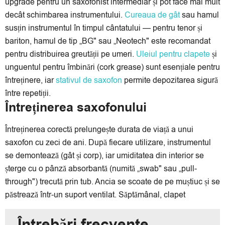
upgrade pentru un saxofonist intermediar și pot face mai mult
decât schimbarea instrumentului.
Cureaua de gât
sau hamul
susțin instrumentul în timpul cântatului — pentru tenor și
bariton, hamul de tip „BG" sau „Neotech" este recomandat
pentru distribuirea greutății pe umeri.
Uleiul pentru clapete
și
unguentul pentru îmbinări (cork grease) sunt esențiale pentru
întreținere, iar
stativul de saxofon
permite depozitarea sigură
între repetiții.
Întreținerea saxofonului
Întreținerea corectă prelungește durata de viață a unui
saxofon cu zeci de ani. După fiecare utilizare, instrumentul
se demontează (gât și corp), iar umiditatea din interior se
șterge cu o pânză absorbantă (numită „swab" sau „pull-
through") trecută prin tub. Ancia se scoate de pe muștiuc și se
păstrează într-un suport ventilat. Săptămânal, clapet
Întrebări frecvente