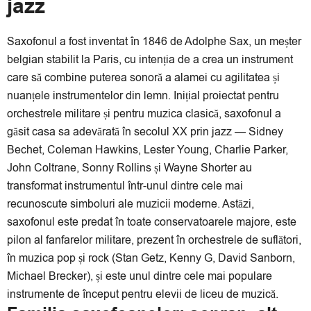
jazz
Saxofonul a fost inventat în 1846 de Adolphe Sax, un meșter
belgian stabilit la Paris, cu intenția de a crea un instrument
care să combine puterea sonoră a alamei cu agilitatea și
nuanțele instrumentelor din lemn. Inițial proiectat pentru
orchestrele militare și pentru muzica clasică, saxofonul a
găsit casa sa adevărată în secolul XX prin jazz — Sidney
Bechet, Coleman Hawkins, Lester Young, Charlie Parker,
John Coltrane, Sonny Rollins și Wayne Shorter au
transformat instrumentul într-unul dintre cele mai
recunoscute simboluri ale muzicii moderne. Astăzi,
saxofonul este predat în toate conservatoarele majore, este
pilon al fanfarelor militare, prezent în orchestrele de suflători,
în muzica pop și rock (Stan Getz, Kenny G, David Sanborn,
Michael Brecker), și este unul dintre cele mai populare
instrumente de început pentru elevii de liceu de muzică.