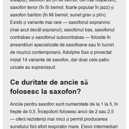
dreaptă), saxofon alt (în Mi bemol, cel mai răspândit),
saxofon tenor (în Si bemol, foarte popular în jazz) și
saxofon bariton (în Mi bemol, sunet grav și plin).
Există și variante mai rare — saxofonul sopranino
(mai acut decât sopranul), saxofonul bas, saxofonul
contrabas și saxofonul subcontrabas — folosite în
ansambluri specializate de saxofoane sau în lucrări
de muzică contemporană. Adolphe Sax a proiectat
inițial 14 variante de saxofon, dar doar cele patru
uzuale au supraviețuit.
Ce duritate de ancie să
folosesc la saxofon?
Ancile pentru saxofon sunt numerotate de la 1 la 5, în
trepte de 0,5. Începătorii folosesc ancii de 2 sau 2,5
— oferă rezistență mai mică și permit producerea
sunetului fără efort respirator mare. Elevii intermediari