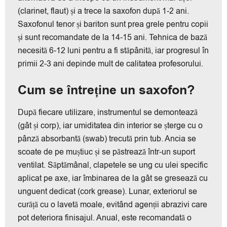
(clarinet, flaut) și a trece la saxofon după 1-2 ani.
Saxofonul tenor și bariton sunt prea grele pentru copii
și sunt recomandate de la 14-15 ani. Tehnica de bază
necesită 6-12 luni pentru a fi stăpânită, iar progresul în
primii 2-3 ani depinde mult de calitatea profesorului.
Cum se întreține un saxofon?
După fiecare utilizare, instrumentul se demontează
(gât și corp), iar umiditatea din interior se șterge cu o
pânză absorbantă (swab) trecută prin tub. Ancia se
scoate de pe muștiuc și se păstrează într-un suport
ventilat. Săptămânal, clapetele se ung cu ulei specific
aplicat pe axe, iar îmbinarea de la gât se gresează cu
unguent dedicat (cork grease). Lunar, exteriorul se
curăță cu o lavetă moale, evitând agenții abrazivi care
pot deteriora finisajul. Anual, este recomandată o