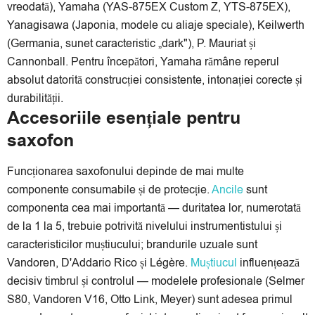
vreodată), Yamaha (YAS-875EX Custom Z, YTS-875EX),
Yanagisawa (Japonia, modele cu aliaje speciale), Keilwerth
(Germania, sunet caracteristic „dark"), P. Mauriat și
Cannonball. Pentru începători, Yamaha rămâne reperul
absolut datorită construcției consistente, intonației corecte și
durabilității.
Accesoriile esențiale pentru
saxofon
Funcționarea saxofonului depinde de mai multe
componente consumabile și de protecție.
Ancile
sunt
componenta cea mai importantă — duritatea lor, numerotată
de la 1 la 5, trebuie potrivită nivelului instrumentistului și
caracteristicilor muștiucului; brandurile uzuale sunt
Vandoren, D'Addario Rico și Légère.
Muștiucul
influențează
decisiv timbrul și controlul — modelele profesionale (Selmer
S80, Vandoren V16, Otto Link, Meyer) sunt adesea primul