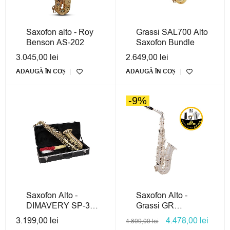
Saxofon alto - Roy
Grassi SAL700 Alto
Benson AS-202
Saxofon Bundle
3.045,00
lei
2.649,00
lei
ADAUGĂ ÎN COȘ
ADAUGĂ ÎN COȘ
-9%
Saxofon Alto -
Saxofon Alto -
DIMAVERY SP-30
Grassi GR
Vintage
AS210AG
3.199,00
lei
4.478,00
lei
4.899,00
lei
BUNDLE