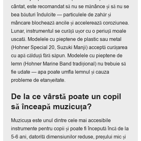
cântat, este recomandat să nu se mănânce și să nu se
bea băuturi îndulcite — particulele de zahăr și
mâncare blochează ancile și accelerează coroziunea.
Lunar, instrumentul se curăță ușor cu o periuță moale
uscată. Modelele cu pieptene de plastic sau metal
(Hohner Special 20, Suzuki Manji) acceptă curățarea
cu apă călduță fără săpun. Modelele cu pieptene de
lemn (Hohner Marine Band tradițional) nu trebuie să
fie udate — apa poate umfla lemnul și cauza
probleme de etanșeitate.
De la ce vârstă poate un copil
să înceapă muzicuța?
Muzicuța este unul dintre cele mai accesibile
instrumente pentru copii și poate fi începută încă de la
5-6 ani, datorită dimensiunilor reduse, prețului mic și