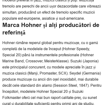
modelul preferat în jazz, muzică clasică și pop. Muzicuța
tremolo are perechi de ancii ușor dezacordate care vibrează
simultan, producând un efect de tremolo specific muzicii
populare est-europene, asiatice și sud-americane.
Marca Hohner și alți producători de
referință
Hohner rămâne reperul global pentru muzicuțe, cu o gamă
completă de la modelele de început (Hohner Speedy,
Special 20) până la instrumentele profesionale (Hohner
Marine Band, Crossover, Meisterklasse). Suzuki (Japonia)
este principalul concurent, cu modele apreciate în jazz și
muzica clasică (Manji, Promaster, SCX). Seydel (Germania)
produce muzicuțe cu ancii din oțel inoxidabil, mai durabile
decât cele standard din alamă (Session Steel, 1847). Pentru
începători, modelele Hohner Special 20 și Suzuki
Folkmaster oferă cel mai bun raport calitate-preț, cu sunet
curat și durabilitate suficientă pentru primii ani de studiu.