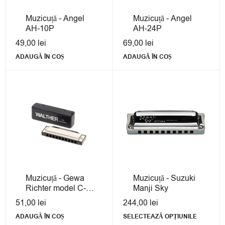
Muzicuță - Angel
Muzicuță - Angel
AH-10P
AH-24P
49,00
lei
69,00
lei
ADAUGĂ ÎN COȘ
ADAUGĂ ÎN COȘ
Muzicuță - Gewa
Muzicuță - Suzuki
Richter model C-
Manji Sky
Major
51,00
lei
244,00
lei
ADAUGĂ ÎN COȘ
SELECTEAZĂ OPȚIUNILE