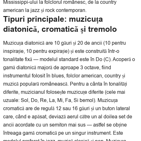
Mississippi-ului la folclorul românesc, de la country
american la jazz și rock contemporan.
Tipuri principale: muzicuța
diatonică, cromatică și tremolo
Muzicuța diatonică are 10 găuri și 20 de ancii (10 pentru
inspirație, 10 pentru expirație) și este construită într-o
tonalitate fixă — modelul standard este în Do (C). Acoperă o
gamă diatonică majoră de aproape 3 octave, fiind
instrumentul folosit în blues, folclor american, country și
muzică populară românească. Pentru a cânta în tonalități
diferite, muzicianul folosește muzicuțe diferite (cele mai
uzuale: Sol, Do, Re, La, Mi, Fa, Si bemol). Muzicuța
cromatică are de regulă 12 sau 16 găuri și un buton lateral
care, când e apăsat, deviază aerul către un al doilea set de
ancii acordate cu un semiton mai sus — astfel se obține
întreaga gamă cromatică pe un singur instrument. Este