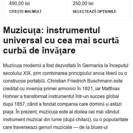
490,00
lei
250,00
lei
CITEȘTE MAI MULT
SELECTEAZĂ OPȚIUNILE
Muzicuța: instrumentul
universal cu cea mai scurtă
curbă de învățare
Muzicuța modernă a fost dezvoltată în Germania la începutul
secolului XIX, prin combinarea principiului ancia liberă cu o
construcție portabilă. Christian Friedrich Buschmann este
creditat cu invenția primei armonici în 1821, iar Matthias
Hohner a transformat instrumentul într-un succes global
după 1857, când a fondat compania care domină și astăzi
piața. În prezent, muzicuța este al doilea cel mai vândut
instrument muzical din lume (după chitară), cu o popularitate
care traversează genuri muzicale — de la blues-ul