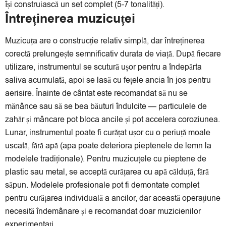
își construiască un set complet (5-7 tonalități).
Întreținerea muzicuței
Muzicuța are o construcție relativ simplă, dar întreținerea
corectă prelungește semnificativ durata de viață. După fiecare
utilizare, instrumentul se scutură ușor pentru a îndepărta
saliva acumulată, apoi se lasă cu fețele ancia în jos pentru
aerisire. Înainte de cântat este recomandat să nu se
mănânce sau să se bea băuturi îndulcite — particulele de
zahăr și mâncare pot bloca ancile și pot accelera coroziunea.
Lunar, instrumentul poate fi curățat ușor cu o periuță moale
uscată, fără apă (apa poate deteriora pieptenele de lemn la
modelele tradiționale). Pentru muzicuțele cu pieptene de
plastic sau metal, se acceptă curățarea cu apă călduță, fără
săpun. Modelele profesionale pot fi demontate complet
pentru curățarea individuală a ancilor, dar această operațiune
necesită îndemânare și e recomandat doar muzicienilor
experimentați.