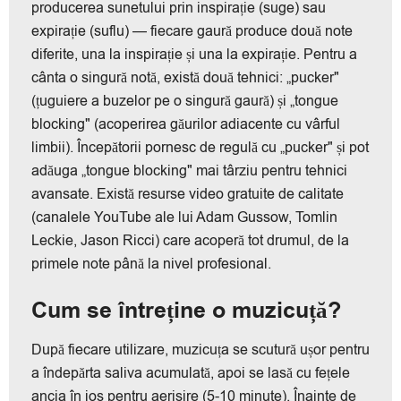
producerea sunetului prin inspirație (suge) sau
expirație (suflu) — fiecare gaură produce două note
diferite, una la inspirație și una la expirație. Pentru a
cânta o singură notă, există două tehnici: „pucker"
(țuguiere a buzelor pe o singură gaură) și „tongue
blocking" (acoperirea găurilor adiacente cu vârful
limbii). Începătorii pornesc de regulă cu „pucker" și pot
adăuga „tongue blocking" mai târziu pentru tehnici
avansate. Există resurse video gratuite de calitate
(canalele YouTube ale lui Adam Gussow, Tomlin
Leckie, Jason Ricci) care acoperă tot drumul, de la
primele note până la nivel profesional.
Cum se întreține o muzicuță?
După fiecare utilizare, muzicuța se scutură ușor pentru
a îndepărta saliva acumulată, apoi se lasă cu fețele
ancia în jos pentru aerisire (5-10 minute). Înainte de