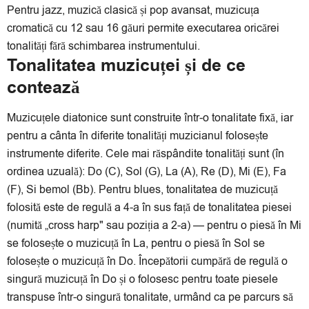
Pentru jazz, muzică clasică și pop avansat, muzicuța
cromatică cu 12 sau 16 găuri permite executarea oricărei
tonalități fără schimbarea instrumentului.
Tonalitatea muzicuței și de ce
contează
Muzicuțele diatonice sunt construite într-o tonalitate fixă, iar
pentru a cânta în diferite tonalități muzicianul folosește
instrumente diferite. Cele mai răspândite tonalități sunt (în
ordinea uzuală): Do (C), Sol (G), La (A), Re (D), Mi (E), Fa
(F), Si bemol (Bb). Pentru blues, tonalitatea de muzicuță
folosită este de regulă a 4-a în sus față de tonalitatea piesei
(numită „cross harp" sau poziția a 2-a) — pentru o piesă în Mi
se folosește o muzicuță în La, pentru o piesă în Sol se
folosește o muzicuță în Do. Începătorii cumpără de regulă o
singură muzicuță în Do și o folosesc pentru toate piesele
transpuse într-o singură tonalitate, urmând ca pe parcurs să