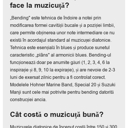
face la muzicuță?
„Bending" este tehnica de îndoire a notei prin
modificarea formei cavității bucale și a poziției limbii,
care permite obținerea unor note intermediare ce nu
există în acordajul standard al muzicuței diatonice.
Tehnica este esențială în blues și produce sunetul
caracteristic „plâns" al armonicii blues. Bending-ul
funcționează doar pe anumite găuri (1, 2, 3, 4, 6 la
inspirație și 8, 9, 10 la expirație), și are nevoie de 2-3
luni de exersat zilnic pentru a fi controlat corect.
Modelele Hohner Marine Band, Special 20 și Suzuki
Manji sunt cele mai potrivite pentru bending datorită
construcției ancia.
Cât costă o muzicuță bună?
Muzicuțele diatonice de început costă între 150 și 300