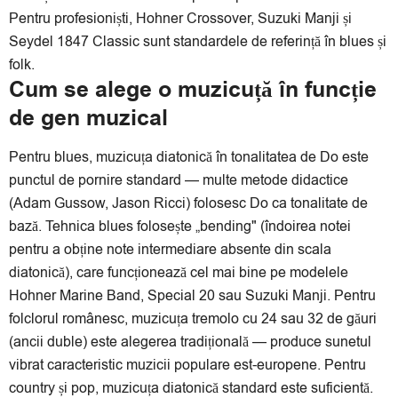
Pentru profesioniști, Hohner Crossover, Suzuki Manji și
Seydel 1847 Classic sunt standardele de referință în blues și
folk.
Cum se alege o muzicuță în funcție
de gen muzical
Pentru blues, muzicuța diatonică în tonalitatea de Do este
punctul de pornire standard — multe metode didactice
(Adam Gussow, Jason Ricci) folosesc Do ca tonalitate de
bază. Tehnica blues folosește „bending" (îndoirea notei
pentru a obține note intermediare absente din scala
diatonică), care funcționează cel mai bine pe modelele
Hohner Marine Band, Special 20 sau Suzuki Manji. Pentru
folclorul românesc, muzicuța tremolo cu 24 sau 32 de găuri
(ancii duble) este alegerea tradițională — produce sunetul
vibrat caracteristic muzicii populare est-europene. Pentru
country și pop, muzicuța diatonică standard este suficientă.