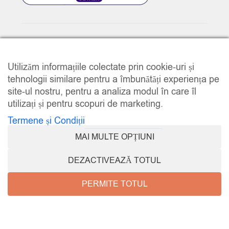
© 2025
www.e-music.ro
. Toate drepturile rezervate.
Utilizăm informațiile colectate prin cookie-uri și
tehnologii similare pentru a îmbunătăți experiența pe
site-ul nostru, pentru a analiza modul în care îl
utilizați și pentru scopuri de marketing.
Termene și Condiții
COMPARE
(0)
MAI MULTE OPȚIUNI
DEZACTIVEAZĂ TOTUL
PERMITE TOTUL
COMPARE
e-music.ro
Promoții
Contul meu
REMOVE ALL PRODUCTS