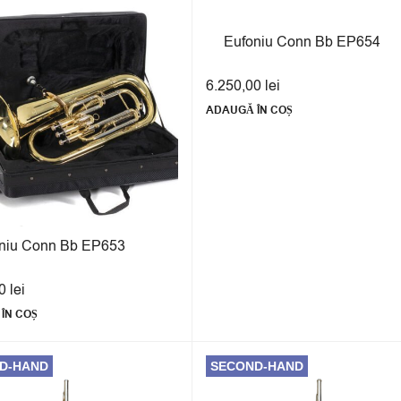
Eufoniu Conn Bb EP654
6.250,00
lei
ADAUGĂ ÎN COȘ
niu Conn Bb EP653
00
lei
ÎN COȘ
D-HAND
SECOND-HAND