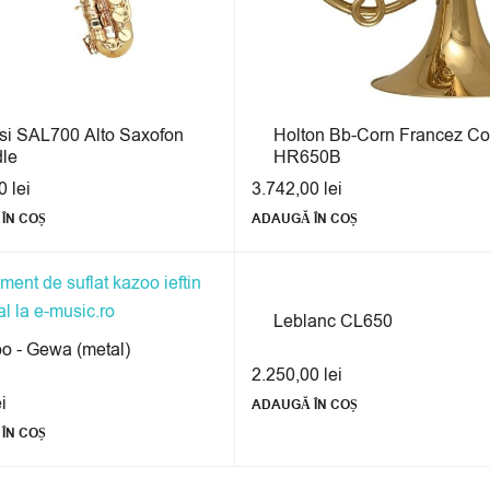
si SAL700 Alto Saxofon
Holton Bb-Corn Francez Co
le
HR650B
00
lei
3.742,00
lei
ÎN COȘ
ADAUGĂ ÎN COȘ
Leblanc CL650
o - Gewa (metal)
2.250,00
lei
ei
ADAUGĂ ÎN COȘ
ÎN COȘ