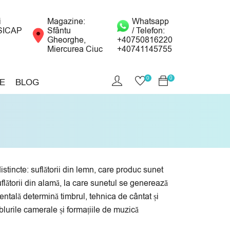
i
Magazine:
Whatsapp
SICAP
Sfântu
/ Telefon:
Gheorghe,
+40750816220
Miercurea Ciuc
+40741145755
0
0
E
BLOG
tincte: suflătorii din lemn, care produc sunet
suflătorii din alamă, la care sunetul se generează
entală determină timbrul, tehnica de cântat și
mblurile camerale și formațiile de muzică