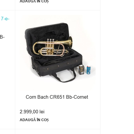
ADAUGĂ ÎN COȘ
B-
Corn Bach CR651 Bb-Cornet
2.999,00
lei
ADAUGĂ ÎN COȘ