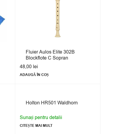
Fluier Aulos Elite 302B
Blockflote C Sopran
48,00
lei
ADAUGĂ ÎN COȘ
Holton HR501 Waldhorn
Sunați pentru detalii
CITEȘTE MAI MULT