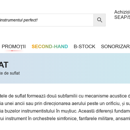
Achiziți
SEAP/
PROMOȚII
SECOND-HAND
B-STOCK
SONORIZAR
AT
e de suflat
ele de suflat formează două subfamilii cu mecanisme acustice dis
ția unei ancii sau prin direcționarea aerului peste un orificiu, și 
ția buzelor instrumentistului în muștiuc. Această diferență fundam
ărui instrument în orchestrele simfonice, fanfarele militare, ansa