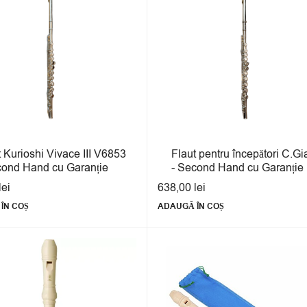
t Kurioshi Vivace III V6853
Flaut pentru începători C.Gi
cond Hand cu Garanție
- Second Hand cu Garanție
lei
638,00
lei
ÎN COȘ
ADAUGĂ ÎN COȘ