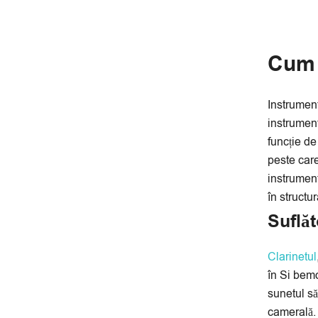
Cum s
Instrument
instrument
funcție de
peste care
instrument
în structu
Suflăt
Clarinetul
în Si bemo
sunetul să
camerală. 