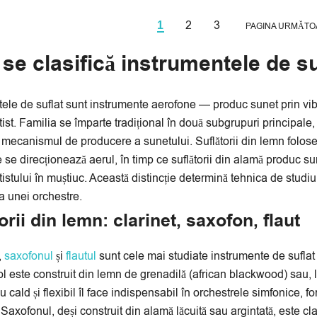
2
3
1
PAGINA URMĂTO
e clasifică instrumentele de sufl
ele de suflat sunt instrumente aerofone — produc sunet prin vib
ist. Familia se împarte tradițional în două subgrupuri principale, 
 mecanismul de producere a sunetului. Suflătorii din lemn foloses
 se direcționează aerul, în timp ce suflătorii din alamă produc su
istului în muștiuc. Această distincție determină tehnica de studiu,
ra unei orchestre.
orii din lemn: clarinet, saxofon, flaut
,
saxofonul
și
flautul
sunt cele mai studiate instrumente de suflat 
l este construit din lemn de grenadilă (african blackwood) sau, la
u cald și flexibil îl face indispensabil în orchestrele simfonice, 
Saxofonul, deși construit din alamă lăcuită sau argintată, este clas