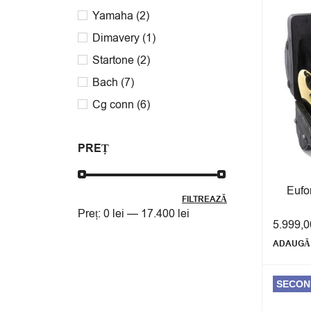
Yamaha
(2)
Dimavery
(1)
Startone
(2)
Bach
(7)
Cg conn
(6)
Fender
(1)
PREȚ
Grassi
(4)
Walther
(3)
Eufo
Aulos
(2)
FILTREAZĂ
Preț:
0 lei
—
17.400 lei
Amati
(2)
5.999,
Cigalini
(2)
ADAUGĂ 
Holton
(2)
Angel
(2)
SECON
Suzuki
(1)