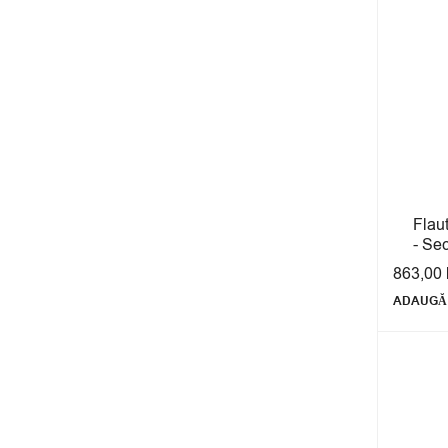
Lee Oskar Harmonicas
(1)
C.Giant
(1)
Kurioshi
(1)
Richter
(1)
pTrumpet
(1)
Leblanc
(1)
Roy Benson
(1)
Flau
- Se
pBone
(1)
863,00
Clarke
(1)
ADAUGĂ 