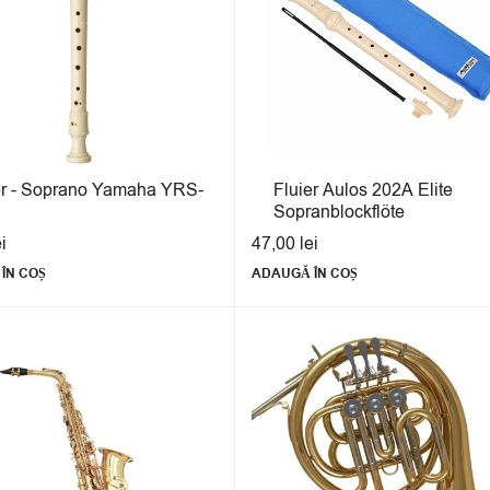
er - Soprano Yamaha YRS-
Fluier Aulos 202A Elite
Sopranblockflöte
ei
47,00
lei
ÎN COȘ
ADAUGĂ ÎN COȘ