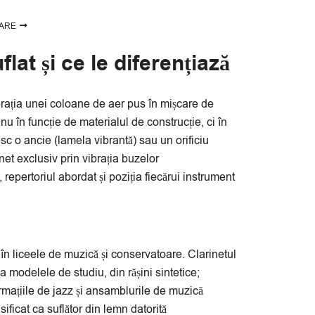
ARE
at și ce le diferențiază
rația unei coloane de aer pus în mișcare de
nu în funcție de materialul de construcție, ci în
c o ancie (lamela vibrantă) sau un orificiu
net exclusiv prin vibrația buzelor
 repertoriul abordat și poziția fiecărui instrument
în liceele de muzică și conservatoare. Clarinetul
 modelele de studiu, din rășini sintetice;
formațiile de jazz și ansamblurile de muzică
ificat ca suflător din lemn datorită