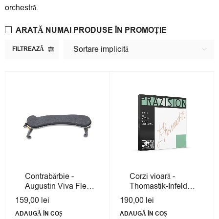
orchestră.
ARATĂ NUMAI PRODUSE ÎN PROMOȚIE
Sortare implicită
FILTREAZĂ
Contrabărbie -
Corzi vioară -
Augustin Viva Flex
Thomastik-Infeld
3/4 - 4/4
Precision solid core
159,00
lei
190,00
lei
otel
ADAUGĂ ÎN COȘ
ADAUGĂ ÎN COȘ