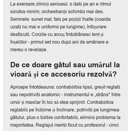
La exersare zilnică serioasă: o dată pe an e ritmul
sănătos minim; orchestranții schimbă mai des.
Semnele: sunet mat, fals pe poziții înalte (coarda
uzată nu mai e uniformă pe lungime), înfășurare
desfăcută. Corzile cu arcuș îmbătrânesc lent și
înșelător - primul set nou după ani de amânare e
mereu o revelație.
De ce doare gâtul sau umărul la
vioară și ce accesoriu rezolvă?
Aproape întotdeauna: contrabărbia lipsă, greșit reglată
sau nepotrivită anatomic - instrumentul e „strâns" între
umăr și maxilar în loc să stea sprijinit. Contrabărbia
reglabilă pe înălțime și înclinare, potrivită pe lungimea
gâtului, plus o bărbie confortabilă, elimină problema la
majoritatea. Reglajul merită făcut cu profesorul - cinci