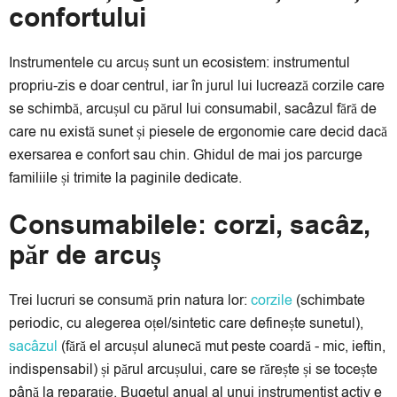
confortului
Instrumentele cu arcuș sunt un ecosistem: instrumentul
propriu-zis e doar centrul, iar în jurul lui lucrează corzile care
se schimbă, arcușul cu părul lui consumabil, sacâzul fără de
care nu există sunet și piesele de ergonomie care decid dacă
exersarea e confort sau chin. Ghidul de mai jos parcurge
familiile și trimite la paginile dedicate.
Consumabilele: corzi, sacâz,
păr de arcuș
Trei lucruri se consumă prin natura lor:
corzile
(schimbate
periodic, cu alegerea oțel/sintetic care definește sunetul),
sacâzul
(fără el arcușul alunecă mut peste coardă - mic, ieftin,
indispensabil) și părul arcușului, care se rărește și se tocește
până la reparație. Bugetul anual al unui instrumentist activ e