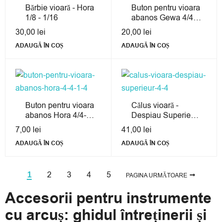
Bărbie vioară - Hora
Buton pentru vioara
1/8 - 1/16
abanos Gewa 4/4-
3/4
30,00
lei
20,00
lei
ADAUGĂ ÎN COȘ
ADAUGĂ ÎN COȘ
Buton pentru vioara
Călus vioară -
abanos Hora 4/4-
Despiau Superieur
1/4
4/4
7,00
lei
41,00
lei
ADAUGĂ ÎN COȘ
ADAUGĂ ÎN COȘ
2
3
4
5
1
PAGINA URMĂTOARE
Accesorii pentru instrumente
cu arcuș: ghidul întreținerii și