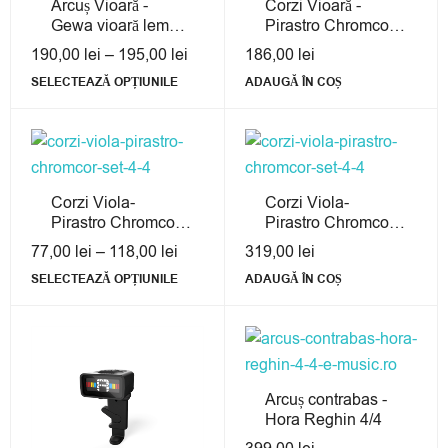
Arcuș Vioară -
Corzi Vioară -
Gewa vioară lemn
Pirastro Chromcor
brazilian
Set 4/4
190,00
lei
–
195,00
lei
186,00
lei
SELECTEAZĂ OPȚIUNILE
ADAUGĂ ÎN COȘ
Corzi Viola-
Corzi Viola-
Pirastro Chromcor
Pirastro Chromcor
4/4 Corzi Single
Set 4/4
77,00
lei
–
118,00
lei
319,00
lei
SELECTEAZĂ OPȚIUNILE
ADAUGĂ ÎN COȘ
Arcuș contrabas -
Hora Reghin 4/4