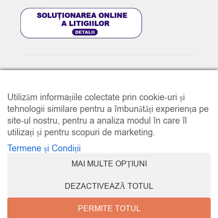
© 2025
www.e-music.ro
. Toate drepturile rezervate.
Utilizăm informațiile colectate prin cookie-uri și
tehnologii similare pentru a îmbunătăți experiența pe
site-ul nostru, pentru a analiza modul în care îl
utilizați și pentru scopuri de marketing.
Termene și Condiții
COMPARE
(0)
MAI MULTE OPȚIUNI
DEZACTIVEAZĂ TOTUL
PERMITE TOTUL