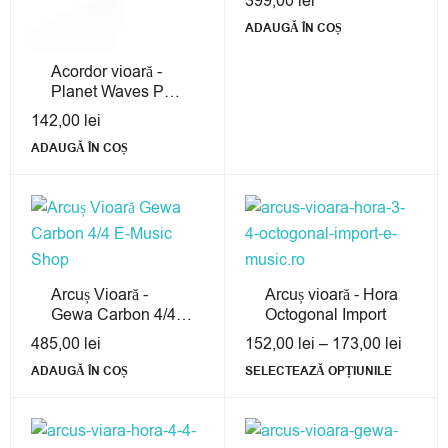
399,00
lei
ADAUGĂ ÎN COȘ
Acordor vioară -
Planet Waves PW-
CT-14
142,00
lei
ADAUGĂ ÎN COȘ
Arcuș Vioară -
Arcuș vioară - Hora
Gewa Carbon 4/4
Octogonal Import
Wood
485,00
lei
152,00
lei
–
173,00
lei
ADAUGĂ ÎN COȘ
SELECTEAZĂ OPȚIUNILE