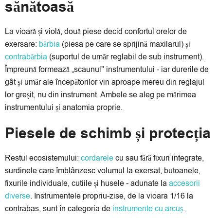
sănătoasă
La vioară și violă, două piese decid confortul orelor de
exersare:
bărbia
(piesa pe care se sprijină maxilarul) și
contrabărbia
(suportul de umăr reglabil de sub instrument).
Împreună formează „scaunul" instrumentului - iar durerile de
gât și umăr ale începătorilor vin aproape mereu din reglajul
lor greșit, nu din instrument. Ambele se aleg pe mărimea
instrumentului și anatomia proprie.
Piesele de schimb și protecția
Restul ecosistemului:
cordarele
cu sau fără fixuri integrate,
surdinele care îmblânzesc volumul la exersat, butoanele,
fixurile individuale, cutiile și husele - adunate la
accesorii
diverse
. Instrumentele propriu-zise, de la vioara 1/16 la
contrabas, sunt în categoria de
instrumente cu arcuș
.