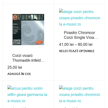
Pirastro Chromcor
Corzi Single Vioară
4/4
41,00
lei
–
80,00
lei
SELECTEAZĂ OPȚIUNILE
Corzi vioară
Thomastik-Infeld
e01
25,00
lei
ADAUGĂ ÎN COȘ