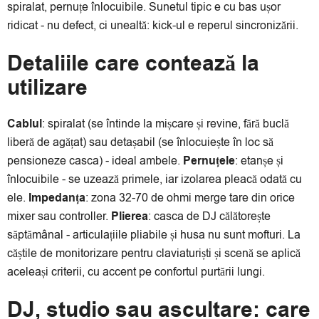
spiralat, pernuțe înlocuibile. Sunetul tipic e cu bas ușor
ridicat - nu defect, ci unealtă: kick-ul e reperul sincronizării.
Detaliile care contează la
utilizare
Cablul
: spiralat (se întinde la mișcare și revine, fără buclă
liberă de agățat) sau detașabil (se înlocuiește în loc să
pensioneze casca) - ideal ambele.
Pernuțele
: etanșe și
înlocuibile - se uzează primele, iar izolarea pleacă odată cu
ele.
Impedanța
: zona 32-70 de ohmi merge tare din orice
mixer sau controller.
Plierea
: casca de DJ călătorește
săptămânal - articulațiile pliabile și husa nu sunt mofturi. La
căștile de monitorizare pentru claviaturiști și scenă se aplică
aceleași criterii, cu accent pe confortul purtării lungi.
DJ, studio sau ascultare: care