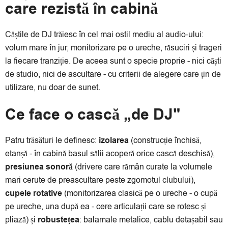
care rezistă în cabină
Căștile de DJ trăiesc în cel mai ostil mediu al audio-ului:
volum mare în jur, monitorizare pe o ureche, răsuciri și trageri
la fiecare tranziție. De aceea sunt o specie proprie - nici căști
de studio, nici de ascultare - cu criterii de alegere care țin de
utilizare, nu doar de sunet.
Ce face o cască „de DJ"
Patru trăsături le definesc:
izolarea
(construcție închisă,
etanșă - în cabină basul sălii acoperă orice cască deschisă),
presiunea sonoră
(drivere care rămân curate la volumele
mari cerute de preascultare peste zgomotul clubului),
cupele rotative
(monitorizarea clasică pe o ureche - o cupă
pe ureche, una după ea - cere articulații care se rotesc și
pliază) și
robustețea
: balamale metalice, cablu detașabil sau