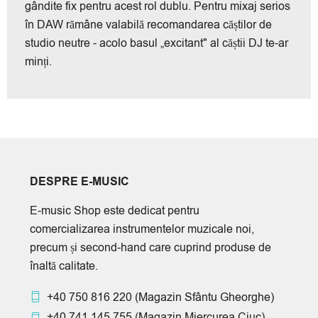
gândite fix pentru acest rol dublu. Pentru mixaj serios
în DAW rămâne valabilă recomandarea căștilor de
studio neutre - acolo basul „excitant" al căștii DJ te-ar
minți.
DESPRE E-MUSIC
E-music Shop este dedicat pentru
comercializarea instrumentelor muzicale noi,
precum și second-hand care cuprind produse de
înaltă calitate.
+40 750 816 220
(Magazin Sfântu Gheorghe)
+40 741 145 755
(Magazin Miercurea Ciuc)