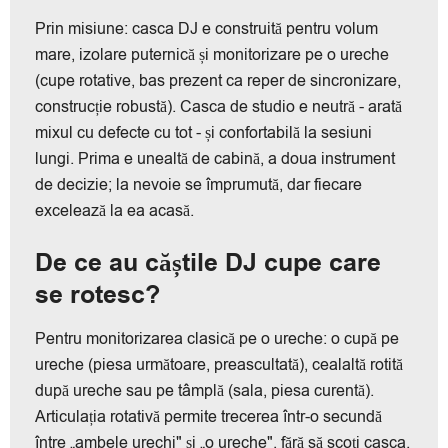
Prin misiune: casca DJ e construită pentru volum
mare, izolare puternică și monitorizare pe o ureche
(cupe rotative, bas prezent ca reper de sincronizare,
construcție robustă). Casca de studio e neutră - arată
mixul cu defecte cu tot - și confortabilă la sesiuni
lungi. Prima e unealtă de cabină, a doua instrument
de decizie; la nevoie se împrumută, dar fiecare
excelează la ea acasă.
De ce au căștile DJ cupe care
se rotesc?
Pentru monitorizarea clasică pe o ureche: o cupă pe
ureche (piesa următoare, preascultată), cealaltă rotită
după ureche sau pe tâmplă (sala, piesa curentă).
Articulația rotativă permite trecerea într-o secundă
între „ambele urechi" și „o ureche", fără să scoți casca.