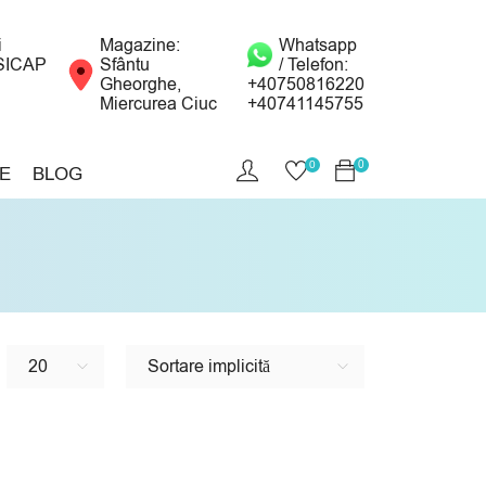
i
Magazine:
Whatsapp
SICAP
Sfântu
/ Telefon:
Gheorghe,
+40750816220
Miercurea Ciuc
+40741145755
0
0
E
BLOG
20
Sortare implicită