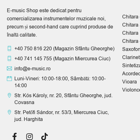
E-music Shop este dedicat pentru
Chitara 
comercializarea instrumentelor muzicale noi,
Chitara
precum și second-hand care cuprind produse de
Chitara
înaltă calitate.
Chitara 
+40 750 816 220
(Magazin Sfântu Gheorghe)
Saxofo
Clarinet
+40 741 145 755
(Magazin Miercurea Ciuc)
Sintetiz
info@e-music.ro
Acorde
Luni-Vineri: 10:00-18:00, Sâmbătă: 10:00-
Vioara
14:00
Violonc
Str. Kós Károly, nr. 20, Sfântu Gheorghe, jud.
Covasna
Str. Petőfi Sándor, nr. 53/3, Miercurea Ciuc,
jud. Harghita