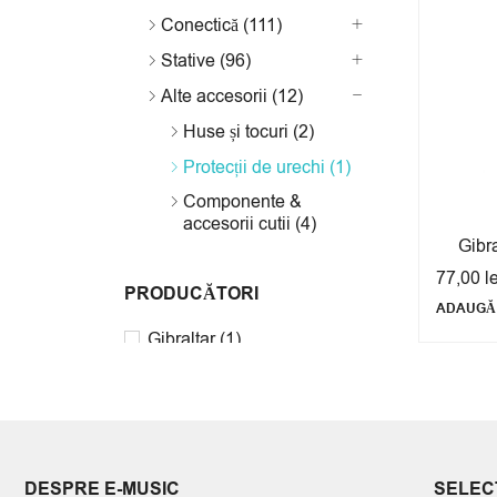
Conectică (111)
Stative (96)
Alte accesorii (12)
Huse și tocuri (2)
Protecții de urechi (1)
Componente &
accesorii cutii (4)
Gibr
77,00
l
PRODUCĂTORI
ADAUGĂ 
Gibraltar
(1)
PREȚ
DESPRE E-MUSIC
SELECT
Preț:
—
FILTREAZĂ