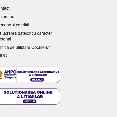
ntact
spre noi
rmene și condiții
elucrarea datelor cu caracter
rsonal
litica de utilizare Cookie-uri
NPC