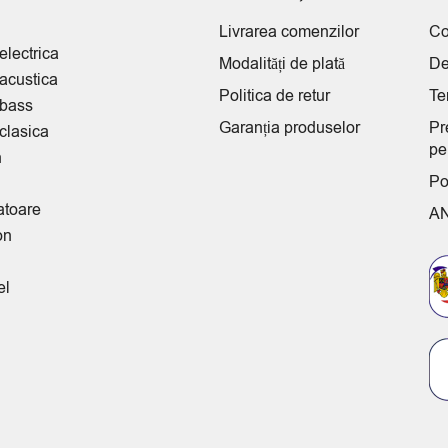
Livrarea comenzilor
Co
electrica
Modalități de plată
De
 acustica
Politica de retur
Te
 bass
Garanția produselor
Pr
clasica
pe
n
Po
atoare
A
on
el