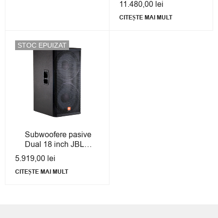
11.480,00
lei
Second Hand cu
CITEȘTE MAI MULT
Garanție
STOC EPUIZAT
Subwoofere pasive
Dual 18 inch JBL
MRX528S -
5.919,00
lei
Second-Hand cu
CITEȘTE MAI MULT
Garanție