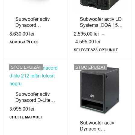
Subwoofer activ
Subwoofer activ LD
Dynacord
Systems ICOA 15A
Powersub 312
- Second Hand cu
8.630,00
lei
2.595,00
lei
–
Garanție
4.595,00
lei
ADAUGĂ ÎN COȘ
SELECTEAZĂ OPȚIUNILE
STOC EPUIZAT
STOC EPUIZAT
Subwoofer activ
Dynacord D-Lite
PowerSub 212 -
3.095,00
lei
Second Hand cu
CITEȘTE MAI MULT
Garanție
Subwoofer activ
Dynacord
PowerSub 315 -