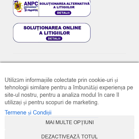
© 2025
www.e-music.ro
. Toate drepturile rezervate.
Utilizăm informațiile colectate prin cookie-uri și
tehnologii similare pentru a îmbunătăți experiența pe
site-ul nostru, pentru a analiza modul în care îl
utilizați și pentru scopuri de marketing.
Termene și Condiții
COMPARE
(0)
MAI MULTE OPȚIUNI
DEZACTIVEAZĂ TOTUL