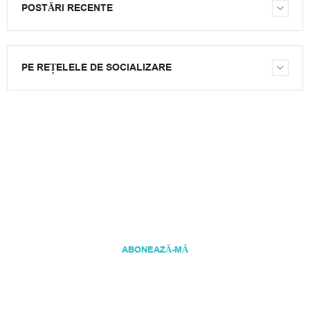
POSTĂRI RECENTE
PE REȚELELE DE SOCIALIZARE
NEWSLETTER
Introdu adresa ta de e-mail pentru a primi newsletter-ul
nostru.
ABONEAZĂ-MĂ