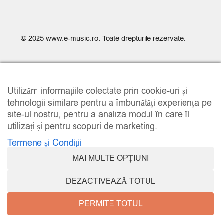
© 2025
www.e-music.ro
. Toate drepturile rezervate.
Utilizăm informațiile colectate prin cookie-uri și
tehnologii similare pentru a îmbunătăți experiența pe
site-ul nostru, pentru a analiza modul în care îl
COMPARE
(0)
utilizați și pentru scopuri de marketing.
Termene și Condiții
MAI MULTE OPȚIUNI
COMPARE
DEZACTIVEAZĂ TOTUL
REMOVE ALL PRODUCTS
PERMITE TOTUL