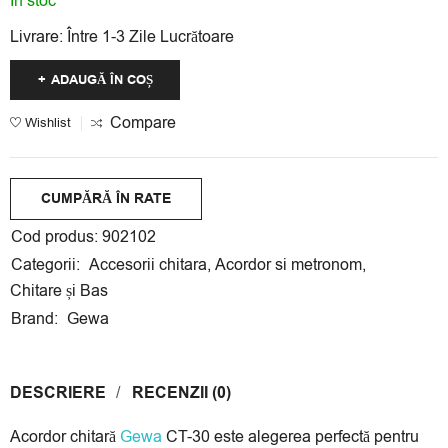
În stoc
Livrare:
Între 1-3 Zile Lucrătoare
ADAUGĂ ÎN COȘ
Compare
Wishlist
CUMPĂRĂ ÎN RATE
Cumpără acest produs în rate egale fără dobândă cu
Cod produs:
902102
cardul tău
Credit Europe Bank
,
Banca Transilvania
,
Categorii:
Accesorii chitara
,
Acordor si metronom
,
Garanti Bank
sau
Alpha Bank
.
Chitare și Bas
Rate disponibile la Credit Europe Bank și Banca
Brand:
Gewa
Transilvania:
3
,
4
,
6
luni, la Garanti Bank și Alpha Bank:
3
,
6
,
9
luni.
3 luni:
19.33 lei/lună
DESCRIERE
RECENZII (0)
4 luni:
14.5 lei/lună
Acordor chitară
Gewa
CT-30 este alegerea perfectă pentru
6 luni:
9.67 lei/lună