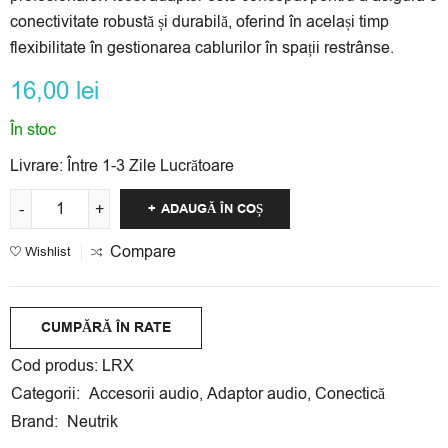
conectivitate robustă și durabilă, oferind în același timp
flexibilitate în gestionarea cablurilor în spații restrânse.
16,00
lei
În stoc
Livrare:
Între 1-3 Zile Lucrătoare
ADAUGĂ ÎN COȘ
Compare
Wishlist
CUMPĂRĂ ÎN RATE
Cumpără acest produs în rate egale fără dobândă cu
Cod produs:
LRX
cardul tău
Credit Europe Bank
,
Banca Transilvania
,
Categorii:
Accesorii audio
,
Adaptor audio
,
Conectică
Garanti Bank
sau
Alpha Bank
.
Brand:
Neutrik
Rate disponibile la Credit Europe Bank și Banca