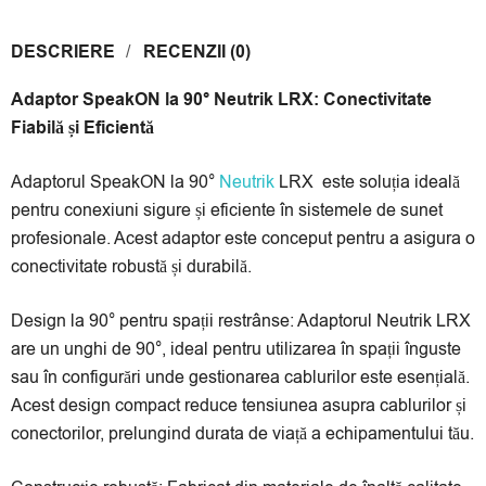
Transilvania:
3
,
4
,
6
luni, la Garanti Bank și Alpha Bank:
3
,
6
,
9
luni.
DESCRIERE
RECENZII (0)
3 luni:
5.33 lei/lună
Adaptor SpeakON la 90° Neutrik LRX: Conectivitate
4 luni:
4 lei/lună
Fiabilă și Eficientă
6 luni:
2.67 lei/lună
9 luni:
1.78 lei/lună
Adaptorul SpeakON la 90°
Neutrik
LRX este soluția ideală
*Prețul calculat este cu caracter informativ, rata finală va fi afișat la
pentru conexiuni sigure și eficiente în sistemele de sunet
secțiunea Plata în rate prin Netopia Payments!
profesionale. Acest adaptor este conceput pentru a asigura o
conectivitate robustă și durabilă.
Design la 90° pentru spații restrânse: Adaptorul Neutrik LRX
are un unghi de 90°, ideal pentru utilizarea în spații înguste
sau în configurări unde gestionarea cablurilor este esențială.
Acest design compact reduce tensiunea asupra cablurilor și
conectorilor, prelungind durata de viață a echipamentului tău.