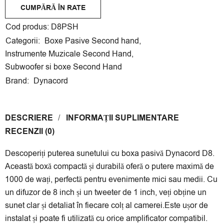
CUMPĂRĂ ÎN RATE
Cumpără acest produs în rate egale fără dobândă cu
Cod produs:
D8PSH
cardul tău
Credit Europe Bank
,
Banca Transilvania
,
Categorii:
Boxe Pasive Second hand
,
Garanti Bank
sau
Alpha Bank
.
Instrumente Muzicale Second Hand
,
Rate disponibile la Credit Europe Bank și Banca
Subwoofer si boxe Second Hand
Transilvania:
3
,
4
,
6
luni, la Garanti Bank și Alpha Bank:
3
,
Brand:
Dynacord
6
,
9
luni.
3 luni:
758.67 lei/lună
4 luni:
569 lei/lună
DESCRIERE
INFORMAȚII SUPLIMENTARE
6 luni:
379.33 lei/lună
RECENZII (0)
9 luni:
252.89 lei/lună
Descoperiți puterea sunetului cu boxa pasivă Dynacord D8.
*Prețul calculat este cu caracter informativ, rata finală va fi afișat la
Această boxă compactă și durabilă oferă o putere maximă de
secțiunea Plata în rate prin Netopia Payments!
1000 de wați, perfectă pentru evenimente mici sau medii. Cu
un difuzor de 8 inch și un tweeter de 1 inch, veți obține un
sunet clar și detaliat în fiecare colț al camerei.Este ușor de
instalat și poate fi utilizată cu orice amplificator compatibil.