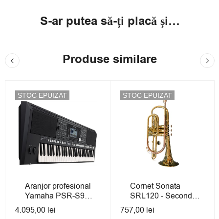
S-ar putea să-ți placă și…
Produse similare
STOC EPUIZAT
STOC EPUIZAT
Aranjor profesional
Cornet Sonata
Yamaha PSR-S950
SRL120 - Second
- Second-Hand cu
Hand cu Garanție
4.095,00
lei
757,00
lei
Garanție