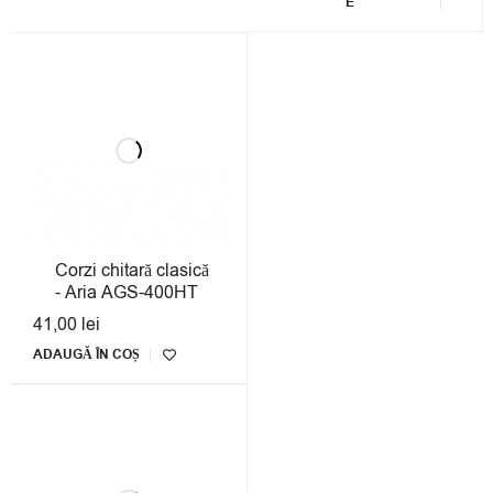
E
Corzi chitară clasică
- Aria AGS-400HT
41,00
lei
ADAUGĂ ÎN COȘ