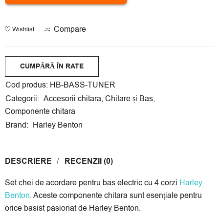
Compare
Wishlist
CUMPĂRĂ ÎN RATE
Cumpără acest produs în rate egale fără dobândă cu
Cod produs:
HB-BASS-TUNER
cardul tău
Credit Europe Bank
,
Banca Transilvania
,
Categorii:
Accesorii chitara
,
Chitare și Bas
,
Garanti Bank
sau
Alpha Bank
.
Componente chitara
Rate disponibile la Credit Europe Bank și Banca
Brand:
Harley Benton
Transilvania:
3
,
4
,
6
luni, la Garanti Bank și Alpha Bank:
3
,
6
,
9
luni.
3 luni:
73.33 lei/lună
DESCRIERE
RECENZII (0)
4 luni:
55 lei/lună
Set chei de acordare pentru bas electric cu 4 corzi
Harley
6 luni:
36.67 lei/lună
Benton
. Aceste componente chitara sunt esențiale pentru
9 luni:
24.44 lei/lună
orice basist pasionat de Harley Benton.
*Prețul calculat este cu caracter informativ, rata finală va fi afișat la