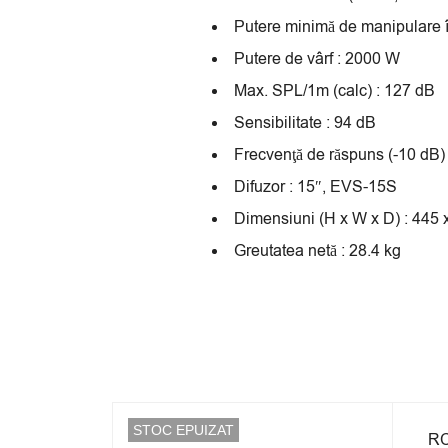
Putere minimă de manipulare 
Putere de vârf : 2000 W
Max. SPL/1m (calc) : 127 dB
Sensibilitate : 94 dB
Frecvenţă de răspuns (-10 dB)
Difuzor : 15″, EVS-15S
Dimensiuni (H x W x D) : 445
Greutatea netă : 28.4 kg
STOC EPUIZAT
STOC
RC