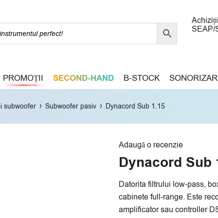
Achiziți
SEAP/
PROMOȚII
SECOND-HAND
B-STOCK
SONORIZAR
›
›
i subwoofer
Subwoofer pasiv
Dynacord Sub 1.15
Adaugă o recenzie
Dynacord Sub 
Datorita filtrului low-pass, bo
cabinete full-range. Este rec
amplificator sau controller 