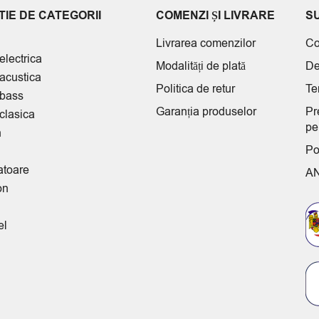
IE DE CATEGORII
COMENZI ȘI LIVRARE
S
Livrarea comenzilor
Co
electrica
Modalități de plată
De
 acustica
Politica de retur
Te
 bass
Garanția produselor
Pr
clasica
pe
n
Po
atoare
A
on
el