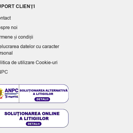
UPORT CLIENȚI
ntact
spre noi
rmene și condiții
elucrarea datelor cu caracter
rsonal
litica de utilizare Cookie-uri
NPC