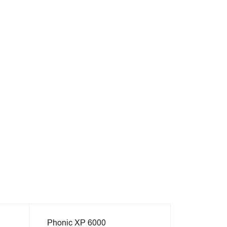
STOC EPUIZAT
STOC EPUIZ
Phonic XP 6000
Dynacord 