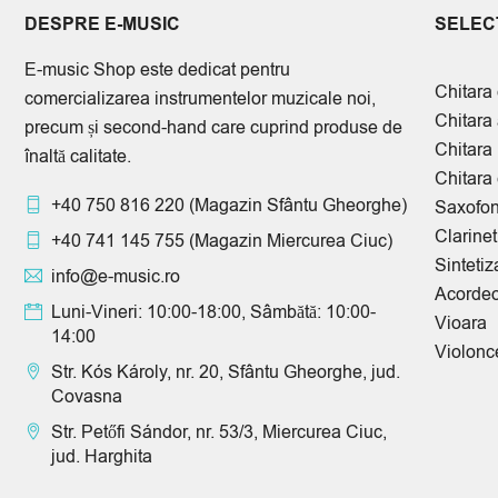
DESPRE E-MUSIC
SELECT
E-music Shop este dedicat pentru
Chitara 
comercializarea instrumentelor muzicale noi,
Chitara
precum și second-hand care cuprind produse de
Chitara
înaltă calitate.
Chitara 
+40 750 816 220
(Magazin Sfântu Gheorghe)
Saxofo
Clarinet
+40 741 145 755
(Magazin Miercurea Ciuc)
Sintetiz
info@e-music.ro
Acorde
Luni-Vineri: 10:00-18:00, Sâmbătă: 10:00-
Vioara
14:00
Violonc
Str. Kós Károly, nr. 20, Sfântu Gheorghe, jud.
Covasna
Str. Petőfi Sándor, nr. 53/3, Miercurea Ciuc,
jud. Harghita