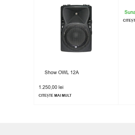
Sunaț
rt 710-A
CITEȘ
Show OWL 12A
1.250,00
lei
CITEȘTE MAI MULT