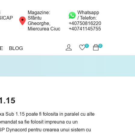
i
Magazine:
Whatsapp
SICAP
Sfântu
/ Telefon:
Gheorghe,
+40750816220
Miercurea Ciuc
+40741145755
0
0
E
BLOG
1.15
xa Sub 1.15 poate fi folosita in paralel cu alte
omandat sa fie folosit impreuna cu un
DSP Dynacord pentru crearea unui sistem cu