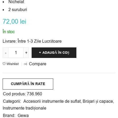
Nichelat
2 suruburi
72,00
lei
În stoc
Livrare:
Între 1-3 Zile Lucrătoare
ADAUGĂ ÎN COȘ
Compare
Wishlist
CUMPĂRĂ ÎN RATE
Cumpără acest produs în rate egale fără dobândă cu
Cod produs:
736.960
cardul tău
Credit Europe Bank
,
Banca Transilvania
,
Categorii:
Accesorii instrumente de suflat
,
Brățari și capace
,
Garanti Bank
sau
Alpha Bank
.
Instrumente tradiționale
Rate disponibile la Credit Europe Bank și Banca
Brand:
Gewa