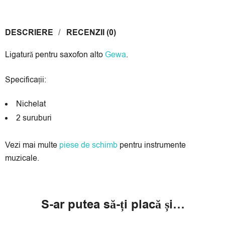
Transilvania:
3
,
4
,
6
luni, la Garanti Bank și Alpha Bank:
3
,
6
,
9
luni.
3 luni:
24 lei/lună
DESCRIERE
RECENZII (0)
4 luni:
18 lei/lună
Ligatură pentru saxofon alto
Gewa
.
6 luni:
12 lei/lună
9 luni:
8 lei/lună
Specificații:
*Prețul calculat este cu caracter informativ, rata finală va fi afișat la
secțiunea Plata în rate prin Netopia Payments!
Nichelat
2 suruburi
Vezi mai multe
piese de schimb
pentru instrumente
muzicale.
S-ar putea să-ți placă și…