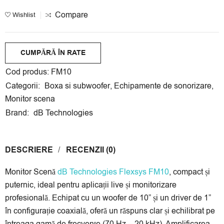
Compare
Wishlist
CUMPĂRĂ ÎN RATE
Cumpără acest produs în rate egale fără dobândă cu
Cod produs:
FM10
cardul tău
Credit Europe Bank
,
Banca Transilvania
,
Categorii:
Boxa si subwoofer
,
Echipamente de sonorizare
,
Garanti Bank
sau
Alpha Bank
.
Monitor scena
Rate disponibile la Credit Europe Bank și Banca
Brand:
dB Technologies
Transilvania:
3
,
4
,
6
luni, la Garanti Bank și Alpha Bank:
3
,
6
,
9
luni.
3 luni:
589.67 lei/lună
DESCRIERE
RECENZII (0)
4 luni:
442.25 lei/lună
Monitor Scenă
dB Technologies Flexsys FM10
, compact și
6 luni:
294.83 lei/lună
puternic, ideal pentru aplicații live și monitorizare
9 luni:
196.56 lei/lună
profesională. Echipat cu un woofer de 10” și un driver de 1”
*Prețul calculat este cu caracter informativ, rata finală va fi afișat la
în configurație coaxială, oferă un răspuns clar și echilibrat pe
secțiunea Plata în rate prin Netopia Payments!