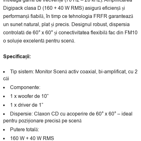
întreaga gamă de frecvențe (70 Hz – 20 kHz). Amplificarea
Digipack clasa D (160 + 40 W RMS) asigură eficiență și
performanță fiabilă, în timp ce tehnologia FRFR garantează
un sunet natural, plat și precis. Designul robust, dispersia
controlată de 60° x 60° și conectivitatea flexibilă fac din FM10
o soluție excelentă pentru scenă.
Specificații:
Tip sistem: Monitor Scenă activ coaxial, bi-amplificat, cu 2
căi
Componente:
1 x woofer de 10”
1 x driver de 1”
Dispersie: Claxon CD cu acoperire de 60° x 60° – ideal
pentru poziționare precisă pe scenă
Putere totală:
160 W + 40 W RMS