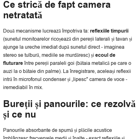
Ce strică de fapt camera
netratată
Două mecanisme lucrează împotriva ta:
reflexiile timpurii
(sunetul monitoarelor ricoșează din pereții laterali și tavan și
ajunge la ureche imediat după sunetul direct - imaginea
stereo se tulbură, mediile se murdăresc) și
ecoul de
fluturare
între pereții paraleli goi (bătaia metalică pe care o
auzi la o bătaie din palme). La înregistrare, aceleași reflexii
intră în microfonul condenser și „lipesc" camera de voce -
iremediabil în mix.
Bureții și panourile: ce rezolvă
și ce nu
Panourile absorbante de spumă și plăcile acustice
îmblânzesc frecvențele medii și înalte - exact reflexiile și