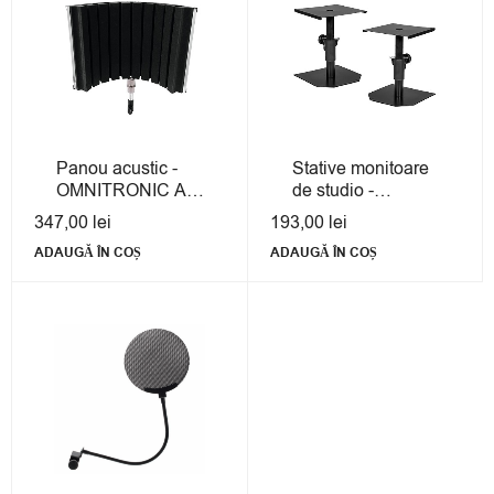
Panou acustic -
Stative monitoare
OMNITRONIC AS-
de studio -
02
OMNITRONIC
347,00
lei
193,00
lei
MOTI-1
ADAUGĂ ÎN COȘ
ADAUGĂ ÎN COȘ