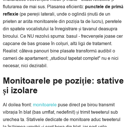
fluturarea de mai sus. Plasarea eficientă:
punctele de primă
reflexie
(pe pereții laterali, unde o oglindă ținută de un
prieten ar arăta monitoarele din poziția ta de lucru), peretele
din spatele vocalistului la înregistrare și tavanul deasupra
biroului. Ce NU rezolvă spuma: basul - frecvențele joase cer
capcane de bas groase în colțuri, altă ligă de tratament.
Realist: câteva panouri bine plasate transformă audibil o
cameră de apartament; „studioul tapetat complet" nu e nici
necesar, nici dezirabil.
Monitoarele pe poziție: stative
și izolare
Al doilea front:
monitoarele
puse direct pe birou transmit
vibrația în blat (bas umflat, nedefinit) și trimit tweeterul sub
urechea ta. Stativele dedicate de monitoare aduc tweeterul