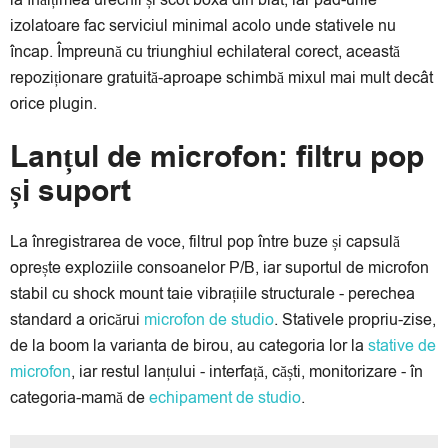
la înălțimea urechii și scot boxa din blat, iar pad-urile
izolatoare fac serviciul minimal acolo unde stativele nu
încap. Împreună cu triunghiul echilateral corect, această
repoziționare gratuită-aproape schimbă mixul mai mult decât
orice plugin.
Lanțul de microfon: filtru pop
și suport
La înregistrarea de voce, filtrul pop între buze și capsulă
oprește exploziile consoanelor P/B, iar suportul de microfon
stabil cu shock mount taie vibrațiile structurale - perechea
standard a oricărui
microfon de studio
. Stativele propriu-zise,
de la boom la varianta de birou, au categoria lor la
stative de
microfon
, iar restul lanțului - interfață, căști, monitorizare - în
categoria-mamă de
echipament de studio
.