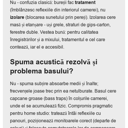
Nu - confuzia clasică: bureții fac
tratament
(îmblânzesc reflexiile din interiorul camerei), nu
izolare
(blocarea sunetului prin pereți). Izolarea cere
masă și etanșare - uși grele, straturi de gips-carton,
ferestre duble. Vestea bună: pentru calitatea
înregistrărilor și a mixului, tratamentul e cel care
contează, iar el e accesibil.
Spuma acustică rezolvă și
problema basului?
Nu - spuma subțire absoarbe medii și înalte;
frecvențele joase trec prin ea netulburate. Basul cere
capcane groase (bass traps) în colțurile camerei,
unde el se acumulează fizic. Compromis pragmatic
pentru home studio: tratează întâi reflexiile cu
panouri, poziționează monitoarele corect (departe de