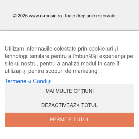
© 2025
www.e-music.ro
. Toate drepturile rezervate.
Utilizăm informațiile colectate prin cookie-uri și
tehnologii similare pentru a îmbunătăți experiența pe
site-ul nostru, pentru a analiza modul în care îl
COMPARE
(0)
utilizați și pentru scopuri de marketing.
Termene și Condiții
MAI MULTE OPȚIUNI
COMPARE
DEZACTIVEAZĂ TOTUL
REMOVE ALL PRODUCTS
PERMITE TOTUL
e-music.ro
Promoții
Contul meu