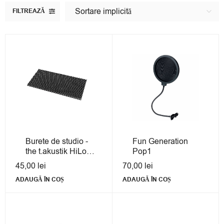
Sortare implicită
FILTREAZĂ
Burete de studio -
Fun Generation
the t.akustik HiLo
Pop1
N40
45,00
lei
70,00
lei
ADAUGĂ ÎN COȘ
ADAUGĂ ÎN COȘ