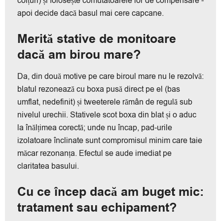
colțuri) și folosește comutatoarele lor de compensare -
apoi decide dacă basul mai cere capcane.
Merită stative de monitoare
dacă am birou mare?
Da, din două motive pe care biroul mare nu le rezolvă:
blatul rezonează cu boxa pusă direct pe el (bas
umflat, nedefinit) și tweeterele rămân de regulă sub
nivelul urechii. Stativele scot boxa din blat și o aduc
la înălțimea corectă; unde nu încap, pad-urile
izolatoare înclinate sunt compromisul minim care taie
măcar rezonanța. Efectul se aude imediat pe
claritatea basului.
Cu ce încep dacă am buget mic:
tratament sau echipament?