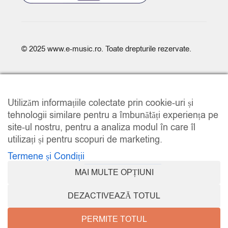
© 2025
www.e-music.ro
. Toate drepturile rezervate.
Utilizăm informațiile colectate prin cookie-uri și
tehnologii similare pentru a îmbunătăți experiența pe
site-ul nostru, pentru a analiza modul în care îl
COMPARE
(0)
utilizați și pentru scopuri de marketing.
Termene și Condiții
MAI MULTE OPȚIUNI
COMPARE
DEZACTIVEAZĂ TOTUL
REMOVE ALL PRODUCTS
PERMITE TOTUL