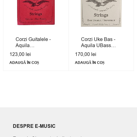
Corzi Guitalele -
Corzi Uke Bas -
Aquila
Aquila UBass
Guilele/Guitalele
Strings Thundergut
123,00
lei
170,00
lei
Red Series
ADAUGĂ ÎN COȘ
ADAUGĂ ÎN COȘ
DESPRE E-MUSIC