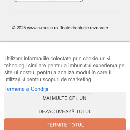
© 2025
www.e-music.ro
. Toate drepturile rezervate.
Utilizăm informațiile colectate prin cookie-uri și
tehnologii similare pentru a îmbunătăți experiența pe
site-ul nostru, pentru a analiza modul în care îl
COMPARE
(0)
utilizați și pentru scopuri de marketing.
Termene și Condiții
MAI MULTE OPȚIUNI
COMPARE
DEZACTIVEAZĂ TOTUL
REMOVE ALL PRODUCTS
PERMITE TOTUL