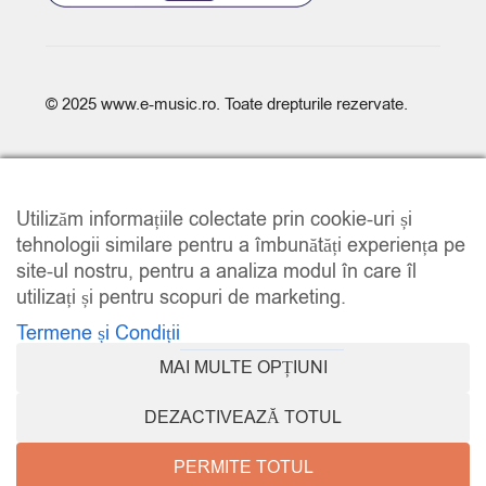
© 2025
www.e-music.ro
. Toate drepturile rezervate.
Utilizăm informațiile colectate prin cookie-uri și
tehnologii similare pentru a îmbunătăți experiența pe
site-ul nostru, pentru a analiza modul în care îl
COMPARE
(0)
utilizați și pentru scopuri de marketing.
Termene și Condiții
MAI MULTE OPȚIUNI
COMPARE
DEZACTIVEAZĂ TOTUL
REMOVE ALL PRODUCTS
PERMITE TOTUL