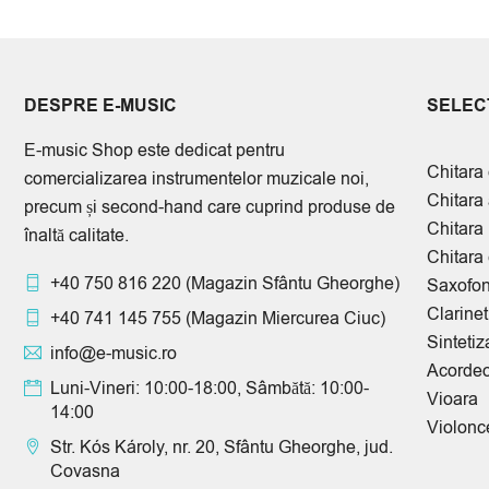
DESPRE E-MUSIC
SELECT
E-music Shop este dedicat pentru
Chitara 
comercializarea instrumentelor muzicale noi,
Chitara
precum și second-hand care cuprind produse de
Chitara
înaltă calitate.
Chitara 
+40 750 816 220
(Magazin Sfântu Gheorghe)
Saxofo
Clarinet
+40 741 145 755
(Magazin Miercurea Ciuc)
Sintetiz
info@e-music.ro
Acorde
Luni-Vineri: 10:00-18:00, Sâmbătă: 10:00-
Vioara
14:00
Violonc
Str. Kós Károly, nr. 20, Sfântu Gheorghe, jud.
Covasna