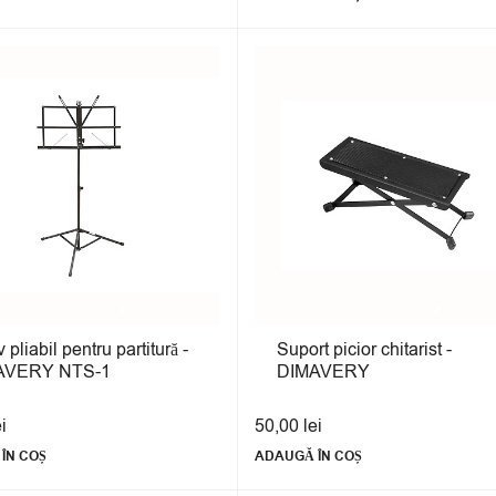
v pliabil pentru partitură -
Suport picior chitarist -
AVERY NTS-1
DIMAVERY
ei
50,00
lei
ÎN COȘ
ADAUGĂ ÎN COȘ