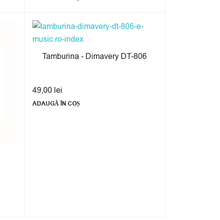
Tamburina - Dimavery DT-806
49,00
lei
ADAUGĂ ÎN COȘ