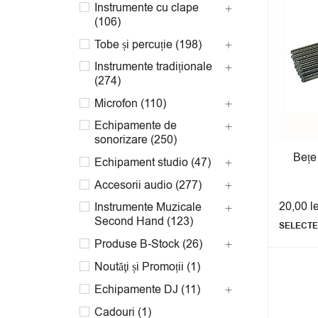
Instrumente cu clape
(106)
Tobe și percuție (198)
Instrumente tradiționale
(274)
Microfon (110)
Echipamente de
sonorizare (250)
Bețe
Echipament studio (47)
Accesorii audio (277)
20,00
l
Instrumente Muzicale
Second Hand (123)
SELECTE
Produse B-Stock (26)
Noutăţi și Promoții (1)
Echipamente DJ (11)
Cadouri (1)