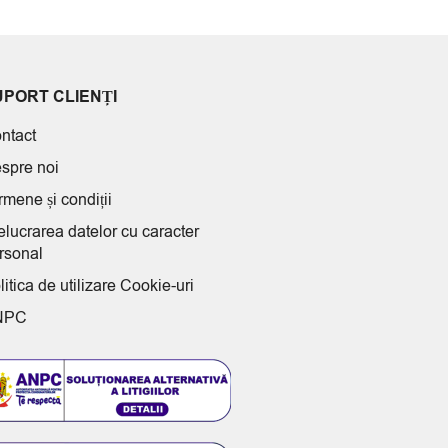
UPORT CLIENȚI
ntact
spre noi
rmene și condiții
elucrarea datelor cu caracter
rsonal
litica de utilizare Cookie-uri
NPC