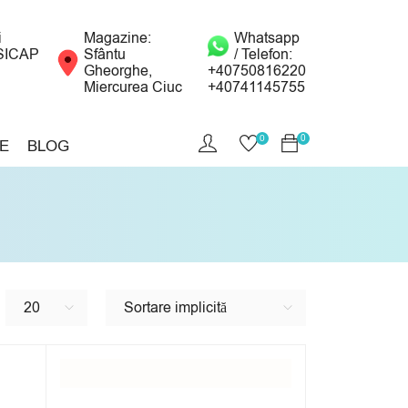
i
Magazine:
Whatsapp
SICAP
Sfântu
/ Telefon:
Gheorghe,
+40750816220
Miercurea Ciuc
+40741145755
0
0
E
BLOG
20
Sortare implicită