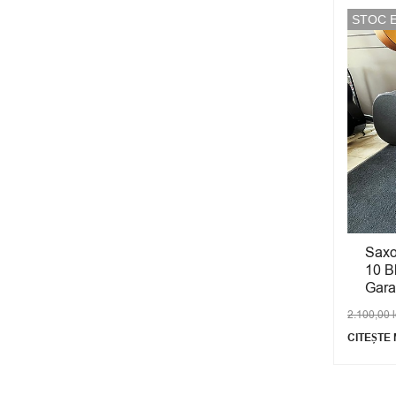
STOC 
Saxo
10 B
Gara
2.100,00
CITEȘTE 