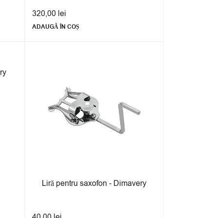
320,00
lei
ADAUGĂ ÎN COȘ
ry
Liră pentru saxofon - Dimavery
40,00
lei