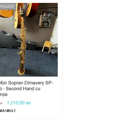
EPUIZAT
fon Sopran Dimavery SP-
b - Second Hand cu
nție
1.210,00
lei
lei
MAI MULT