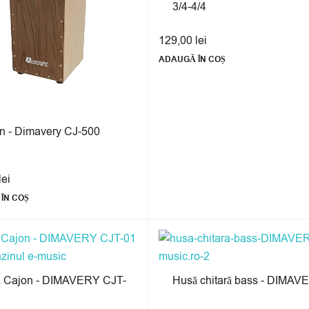
3/4-4/4
129,00
lei
ADAUGĂ ÎN COȘ
n - Dimavery CJ-500
lei
ÎN COȘ
 Cajon - DIMAVERY CJT-
Husă chitară bass - DIMAV