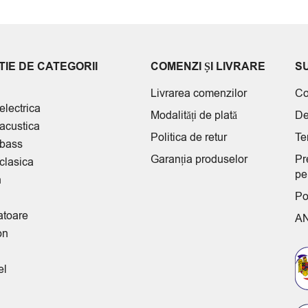
IE DE CATEGORII
COMENZI ȘI LIVRARE
S
Livrarea comenzilor
Co
electrica
Modalități de plată
De
 acustica
Politica de retur
Te
 bass
Garanția produselor
Pr
clasica
pe
n
Po
atoare
A
on
el