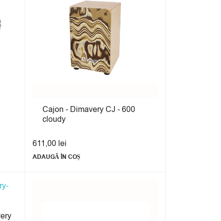
Cajon - Dimavery CJ - 600
cloudy
611,00
lei
ADAUGĂ ÎN COȘ
very