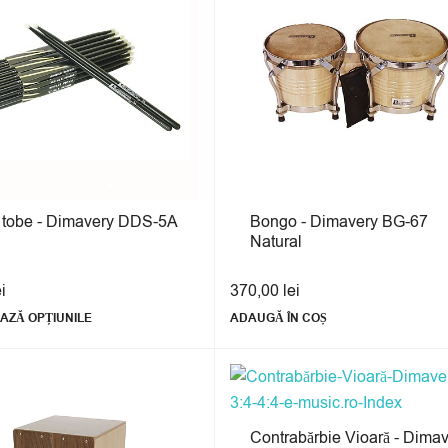
 tobe - Dimavery DDS-5A
Bongo - Dimavery BG-67
Natural
ei
370,00
lei
AZĂ OPȚIUNILE
ADAUGĂ ÎN COȘ
Contrabărbie Vioară - Dima