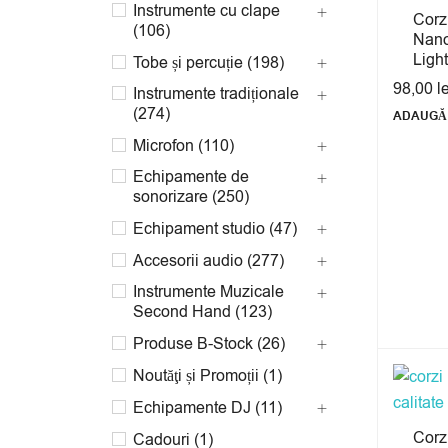
Instrumente cu clape
Corzi
(106)
Nano
Light
Tobe și percuție (198)
98,00
l
Instrumente tradiționale
(274)
ADAUGĂ 
Microfon (110)
Echipamente de
sonorizare (250)
Echipament studio (47)
Accesorii audio (277)
Instrumente Muzicale
Second Hand (123)
Produse B-Stock (26)
Noutăţi și Promoții (1)
Echipamente DJ (11)
Corzi
Cadouri (1)