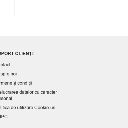
UPORT CLIENȚI
ntact
spre noi
rmene și condiții
elucrarea datelor cu caracter
rsonal
litica de utilizare Cookie-uri
NPC