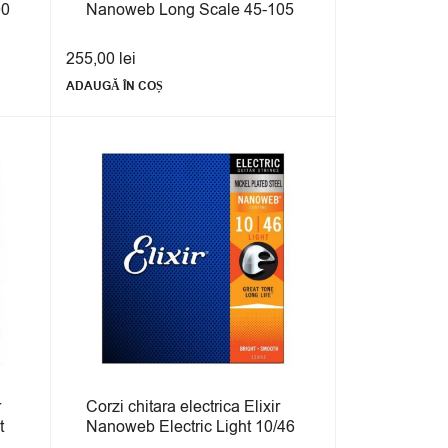
00
Nanoweb Long Scale 45-105
255,00
lei
ADAUGĂ ÎN COȘ
r
Corzi chitara electrica Elixir
t
Nanoweb Electric Light 10/46