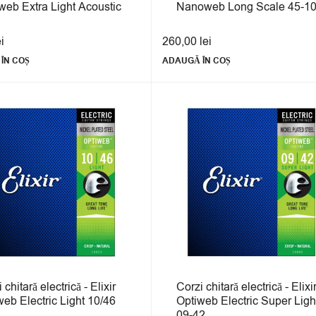
web Extra Light Acoustic
Nanoweb Long Scale 45-1
ei
260,00
lei
ÎN COȘ
ADAUGĂ ÎN COȘ
 chitară electrică - Elixir
Corzi chitară electrică - Elixi
web Electric Light 10/46
Optiweb Electric Super Ligh
09-42