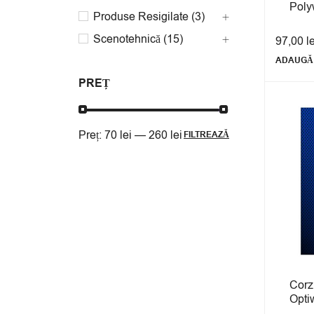
Poly
Produse Resigilate (3)
Scenotehnică (15)
97,00
l
ADAUGĂ 
PREȚ
Preț:
70 lei
—
260 lei
FILTREAZĂ
Corzi
Opti