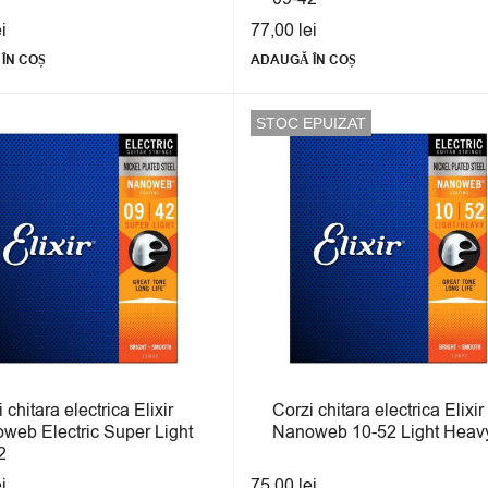
ei
77,00
lei
ÎN COȘ
ADAUGĂ ÎN COȘ
STOC EPUIZAT
 chitara electrica Elixir
Corzi chitara electrica Elixir
web Electric Super Light
Nanoweb 10-52 Light Heav
2
ei
75,00
lei