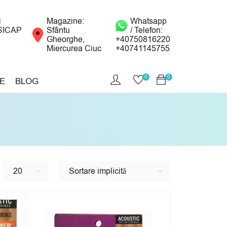
i
Magazine:
Whatsapp
SICAP
Sfântu
/ Telefon:
Gheorghe,
+40750816220
Miercurea Ciuc
+40741145755
0
0
E
BLOG
20
Sortare implicită