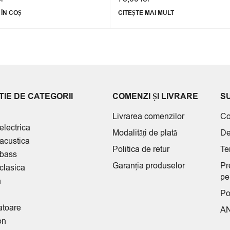
ÎN COȘ
CITEȘTE MAI MULT
IE DE CATEGORII
COMENZI ȘI LIVRARE
S
Livrarea comenzilor
Co
electrica
Modalități de plată
De
 acustica
Politica de retur
Te
 bass
Garanția produselor
Pr
clasica
pe
n
Po
atoare
A
on