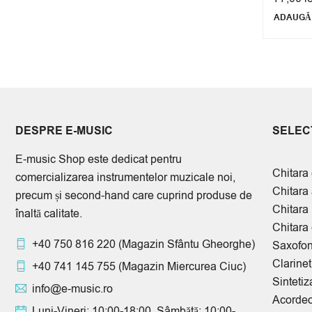
ADAUGĂ 
DESPRE E-MUSIC
SELECT
E-music Shop este dedicat pentru
Chitara 
comercializarea instrumentelor muzicale noi,
Chitara
precum și second-hand care cuprind produse de
Chitara
înaltă calitate.
Chitara 
+40 750 816 220
(Magazin Sfântu Gheorghe)
Saxofo
Clarinet
+40 741 145 755
(Magazin Miercurea Ciuc)
Sintetiz
info@e-music.ro
Acorde
Luni-Vineri: 10:00-18:00, Sâmbătă: 10:00-