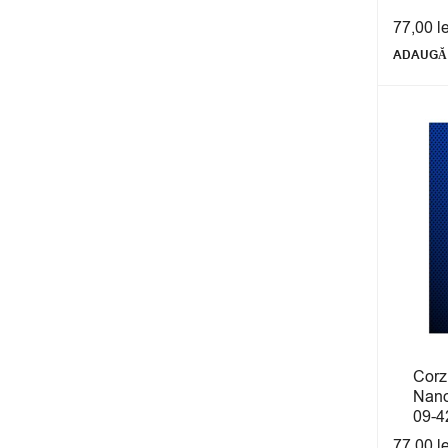
77,00
l
ADAUGĂ 
Corzi
Nano
09-4
77,00
l