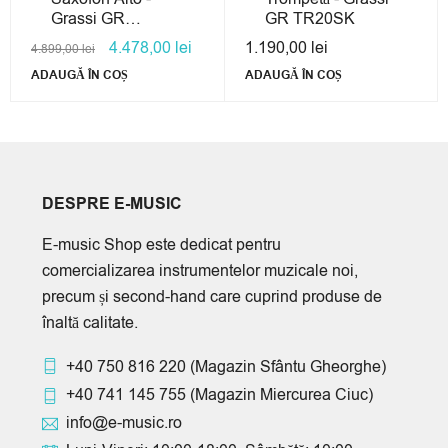
Grassi GR
GR TR20SK
AS210AG
4.478,00
lei
1.190,00
lei
4.899,00
lei
BUNDLE
ADAUGĂ ÎN COȘ
ADAUGĂ ÎN COȘ
DESPRE E-MUSIC
E-music Shop este dedicat pentru
comercializarea instrumentelor muzicale noi,
precum și second-hand care cuprind produse de
înaltă calitate.
+40 750 816 220
(Magazin Sfântu Gheorghe)
+40 741 145 755
(Magazin Miercurea Ciuc)
info@e-music.ro