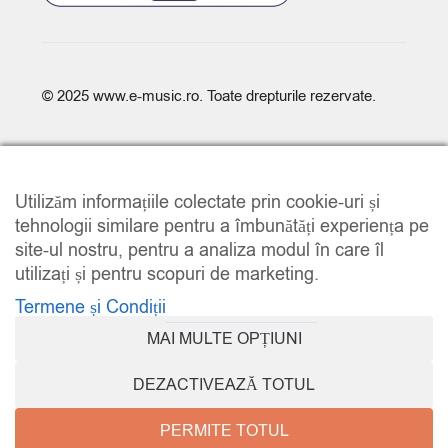
© 2025
www.e-music.ro
. Toate drepturile rezervate.
Utilizăm informațiile colectate prin cookie-uri și
tehnologii similare pentru a îmbunătăți experiența pe
site-ul nostru, pentru a analiza modul în care îl
COMPARE
(0)
utilizați și pentru scopuri de marketing.
Termene și Condiții
MAI MULTE OPȚIUNI
COMPARE
DEZACTIVEAZĂ TOTUL
REMOVE ALL PRODUCTS
PERMITE TOTUL