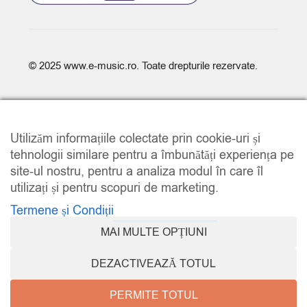
© 2025
www.e-music.ro
. Toate drepturile rezervate.
Utilizăm informațiile colectate prin cookie-uri și
tehnologii similare pentru a îmbunătăți experiența pe
site-ul nostru, pentru a analiza modul în care îl
COMPARE
(0)
utilizați și pentru scopuri de marketing.
Termene și Condiții
MAI MULTE OPȚIUNI
COMPARE
DEZACTIVEAZĂ TOTUL
REMOVE ALL PRODUCTS
PERMITE TOTUL