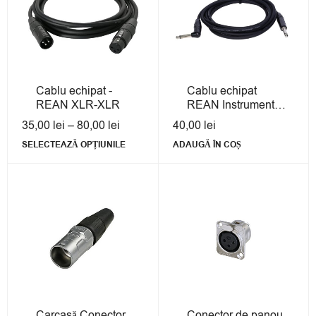
Cablu echipat -
Cablu echipat
REAN XLR-XLR
REAN Instrument
Jack 3m
35,00
lei
–
80,00
lei
40,00
lei
SELECTEAZĂ OPȚIUNILE
ADAUGĂ ÎN COȘ
Carcasă Conector
Conector de panou