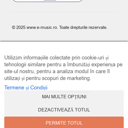
© 2025
www.e-music.ro
. Toate drepturile rezervate.
Utilizăm informațiile colectate prin cookie-uri și
tehnologii similare pentru a îmbunătăți experiența pe
site-ul nostru, pentru a analiza modul în care îl
COMPARE
(0)
utilizați și pentru scopuri de marketing.
Termene și Condiții
MAI MULTE OPȚIUNI
COMPARE
DEZACTIVEAZĂ TOTUL
REMOVE ALL PRODUCTS
PERMITE TOTUL