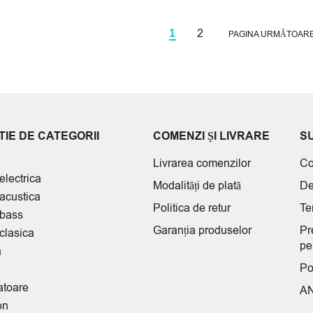
2
1
PAGINA URMĂTOAR
IE DE CATEGORII
COMENZI ȘI LIVRARE
S
Livrarea comenzilor
Co
electrica
Modalități de plată
De
 acustica
Politica de retur
Te
 bass
Garanția produselor
Pr
clasica
pe
n
Po
atoare
A
on