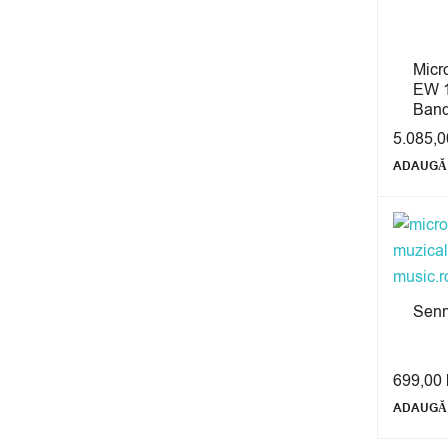
Micr
EW 1
Ban
5.085,
ADAUGĂ 
Senn
699,00
ADAUGĂ 