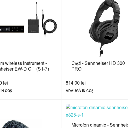
em wireless instrument -
Căști - Sennheiser HD 300
heiser EW-D CI1 (S1-7)
PRO
00
lei
814,00
lei
ÎN COȘ
ADAUGĂ ÎN COȘ
Microfon dinamic - Sennhei