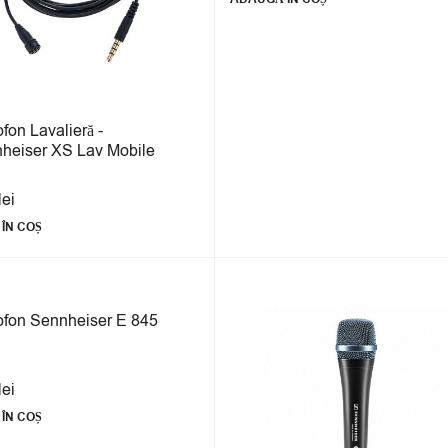
fon Lavalieră -
heiser XS Lav Mobile
lei
ÎN COȘ
ofon Sennheiser E 845
lei
ÎN COȘ