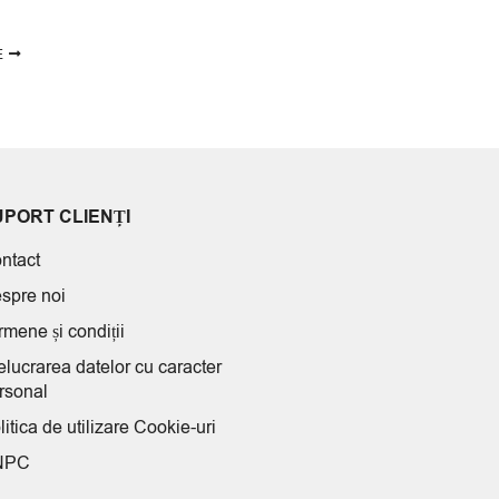
E
UPORT CLIENȚI
ntact
spre noi
rmene și condiții
elucrarea datelor cu caracter
rsonal
litica de utilizare Cookie-uri
NPC