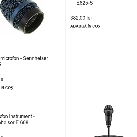
E825-S
382,00
lei
ADAUGĂ ÎN COȘ
ă microfon - Sennheiser
5
lei
ÎN COȘ
ofon instrument -
heiser E 608