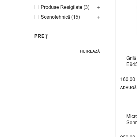
Produse Resigilate (3)
Scenotehnică (15)
PREȚ
FILTREAZĂ
Gril
E94
160,00
ADAUGĂ 
Micr
Senn