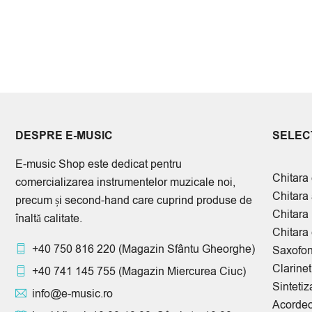
DESPRE E-MUSIC
SELECT
E-music Shop este dedicat pentru
Chitara 
comercializarea instrumentelor muzicale noi,
Chitara
precum și second-hand care cuprind produse de
Chitara
înaltă calitate.
Chitara 
+40 750 816 220
(Magazin Sfântu Gheorghe)
Saxofo
Clarinet
+40 741 145 755
(Magazin Miercurea Ciuc)
Sintetiz
info@e-music.ro
Acorde