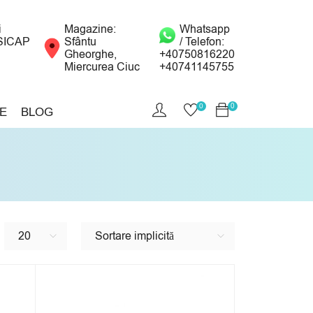
i
Magazine:
Whatsapp
SICAP
Sfântu
/ Telefon:
Gheorghe,
+40750816220
Miercurea Ciuc
+40741145755
0
0
E
BLOG
20
Sortare implicită