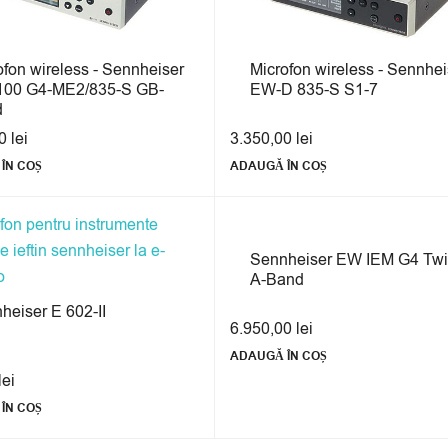
ofon wireless - Sennheiser
Microfon wireless - Sennhei
00 G4-ME2/835-S GB-
EW-D 835-S S1-7
d
00
lei
3.350,00
lei
ÎN COȘ
ADAUGĂ ÎN COȘ
Sennheiser EW IEM G4 Tw
A-Band
heiser E 602-II
6.950,00
lei
ADAUGĂ ÎN COȘ
lei
ÎN COȘ