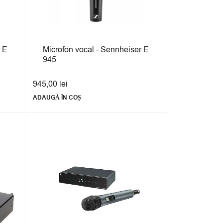
 E
Microfon vocal - Sennheiser E
945
945,00
lei
ADAUGĂ ÎN COȘ