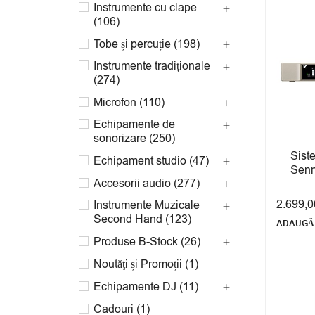
Instrumente cu clape
(106)
Tobe și percuție (198)
Instrumente tradiționale
(274)
Microfon (110)
Echipamente de
sonorizare (250)
Sist
Echipament studio (47)
Senn
Accesorii audio (277)
2.699,
Instrumente Muzicale
Second Hand (123)
ADAUGĂ 
Produse B-Stock (26)
Noutăţi și Promoții (1)
Echipamente DJ (11)
Cadouri (1)