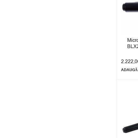
Micr
BLX2
2.222,
ADAUGĂ 