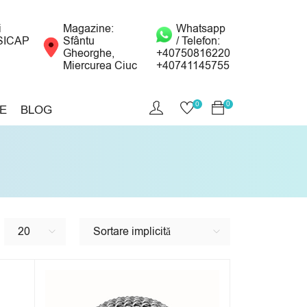
i
Magazine:
Whatsapp
SICAP
Sfântu
/ Telefon:
Gheorghe,
+40750816220
Miercurea Ciuc
+40741145755
0
0
E
BLOG
20
Sortare implicită