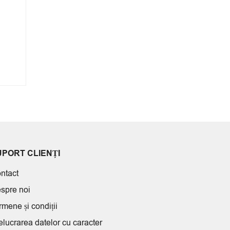
UPORT CLIENȚI
ntact
spre noi
rmene și condiții
elucrarea datelor cu caracter