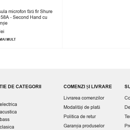
la microfon fără fir Shure
 58A - Second Hand cu
nție
lei
MAI MULT
IE DE CATEGORII
COMENZI ȘI LIVRARE
S
Livrarea comenzilor
Co
electrica
Modalități de plată
De
 acustica
Politica de retur
Te
 bass
Garanția produselor
Pr
clasica