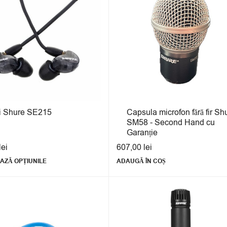
i Shure SE215
Capsula microfon fără fir Sh
SM58 - Second Hand cu
Garanție
lei
607,00
lei
AZĂ OPȚIUNILE
ADAUGĂ ÎN COȘ