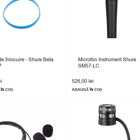
de înlocuire - Shure Beta
Microfon Instrument Shure
7
SM57-LC
ei
526,00
lei
ÎN COȘ
ADAUGĂ ÎN COȘ