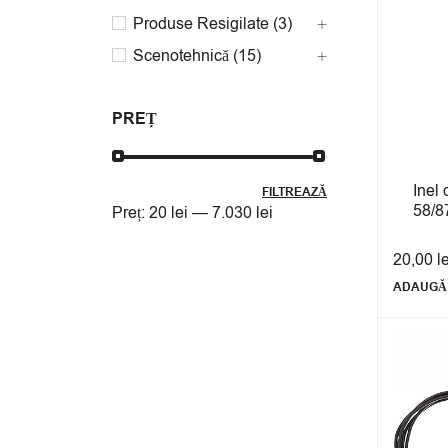
Produse Resigilate (3)
Scenotehnică (15)
PREȚ
Inel 
FILTREAZĂ
58/8
Preț:
20 lei
—
7.030 lei
20,00
l
ADAUGĂ 