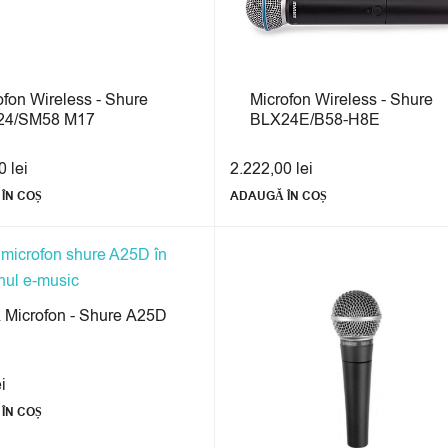
ofon Wireless - Shure
Microfon Wireless - Shure
24/SM58 M17
BLX24E/B58-H8E
00
lei
2.222,00
lei
ÎN COȘ
ADAUGĂ ÎN COȘ
 Microfon - Shure A25D
ei
ÎN COȘ