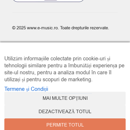
© 2025
www.e-music.ro
. Toate drepturile rezervate.
Utilizăm informațiile colectate prin cookie-uri și
tehnologii similare pentru a îmbunătăți experiența pe
site-ul nostru, pentru a analiza modul în care îl
COMPARE
(0)
utilizați și pentru scopuri de marketing.
Termene și Condiții
MAI MULTE OPȚIUNI
COMPARE
DEZACTIVEAZĂ TOTUL
REMOVE ALL PRODUCTS
PERMITE TOTUL