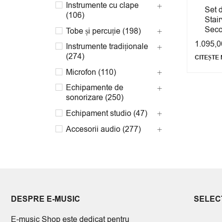
Instrumente cu clape
Set 
(106)
Stai
Seco
Tobe și percuție (198)
1.095,
Instrumente tradiționale
(274)
CITEȘTE 
Microfon (110)
Echipamente de
sonorizare (250)
Echipament studio (47)
Accesorii audio (277)
Instrumente Muzicale
Second Hand (123)
Produse B-Stock (26)
Noutăţi și Promoții (1)
DESPRE E-MUSIC
SELECT
Echipamente DJ (11)
Cadouri (1)
E-music Shop este dedicat pentru