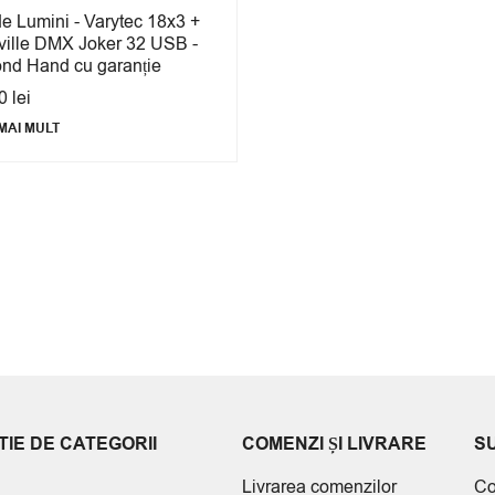
de Lumini - Varytec 18x3 +
rville DMX Joker 32 USB -
nd Hand cu garanție
00
lei
MAI MULT
IE DE CATEGORII
COMENZI ȘI LIVRARE
S
Livrarea comenzilor
Co