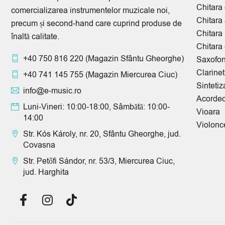
Chitara 
comercializarea instrumentelor muzicale noi,
Produse Resigilate (3)
Chitara
precum și second-hand care cuprind produse de
Scenotehnică (15)
Chitara
înaltă calitate.
Chitara 
+40 750 816 220
(Magazin Sfântu Gheorghe)
PREȚ
Saxofo
Clarinet
+40 741 145 755
(Magazin Miercurea Ciuc)
Sintetiz
info@e-music.ro
FILTREAZĂ
Acorde
Luni-Vineri: 10:00-18:00, Sâmbătă: 10:00-
Preț:
1.090 lei
—
1.100 lei
Vioara
14:00
Violonc
Str. Kós Károly, nr. 20, Sfântu Gheorghe, jud.
Covasna
Str. Petőfi Sándor, nr. 53/3, Miercurea Ciuc,
jud. Harghita