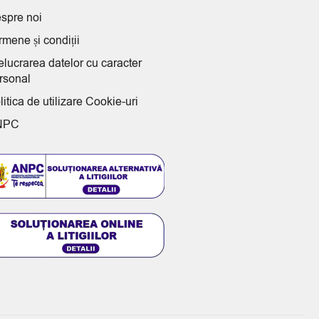
spre noi
rmene și condiții
elucrarea datelor cu caracter
rsonal
litica de utilizare Cookie-uri
NPC