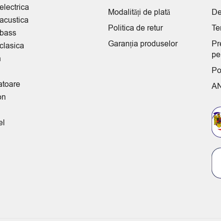
electrica
Modalități de plată
De
 acustica
Politica de retur
Te
 bass
Garanția produselor
Pr
clasica
pe
n
Po
atoare
A
on
el