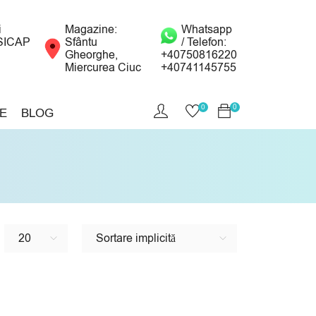
i
Magazine:
Whatsapp
SICAP
Sfântu
/ Telefon:
Gheorghe,
+40750816220
Miercurea Ciuc
+40741145755
0
0
E
BLOG
20
Sortare implicită