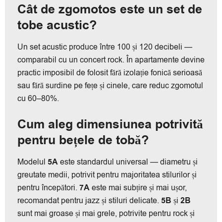
Cât de zgomotos este un set de
tobe acustic?
Un set acustic produce între 100 și 120 decibeli —
comparabil cu un concert rock. În apartamente devine
practic imposibil de folosit fără izolație fonică serioasă
sau fără surdine pe fețe și cinele, care reduc zgomotul
cu 60–80%.
Cum aleg dimensiunea potrivită
pentru bețele de tobă?
Modelul
5A
este standardul universal — diametru și
greutate medii, potrivit pentru majoritatea stilurilor și
pentru începători.
7A
este mai subțire și mai ușor,
recomandat pentru jazz și stiluri delicate.
5B
și
2B
sunt mai groase și mai grele, potrivite pentru rock și