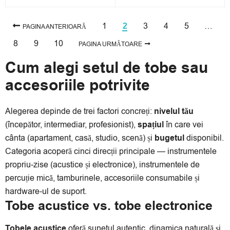
1
3
4
5
…
2
PAGINA ANTERIOARĂ
8
9
10
PAGINA URMĂTOARE
Cum alegi setul de tobe sau
accesoriile potrivite
Alegerea depinde de trei factori concreți:
nivelul tău
(începător, intermediar, profesionist),
spațiul
în care vei
cânta (apartament, casă, studio, scenă) și
bugetul
disponibil.
Categoria acoperă cinci direcții principale — instrumentele
propriu-zise (acustice și electronice), instrumentele de
percuție mică, tamburinele, accesoriile consumabile și
hardware-ul de suport.
Tobe acustice vs. tobe electronice
Tobele acustice
oferă sunetul autentic, dinamica naturală și