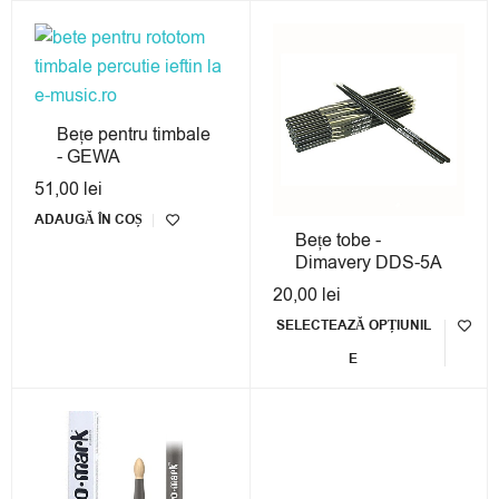
Bețe pentru timbale
- GEWA
51,00
lei
ADAUGĂ ÎN COȘ
Bețe tobe -
Dimavery DDS-5A
20,00
lei
SELECTEAZĂ OPȚIUNIL
E