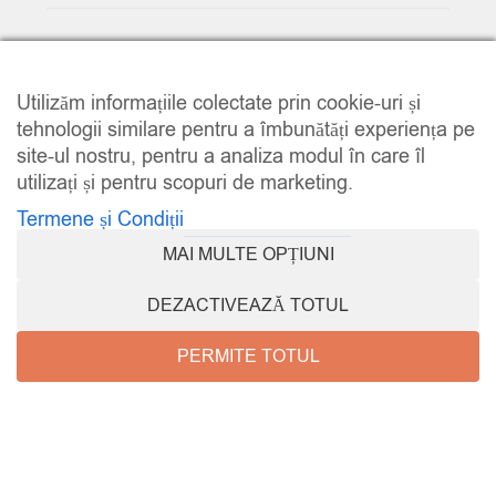
© 2025
www.e-music.ro
. Toate drepturile rezervate.
Utilizăm informațiile colectate prin cookie-uri și
tehnologii similare pentru a îmbunătăți experiența pe
site-ul nostru, pentru a analiza modul în care îl
utilizați și pentru scopuri de marketing.
Termene și Condiții
COMPARE
(0)
MAI MULTE OPȚIUNI
DEZACTIVEAZĂ TOTUL
PERMITE TOTUL
COMPARE
REMOVE ALL PRODUCTS
e-music.ro
Promoții
Contul meu