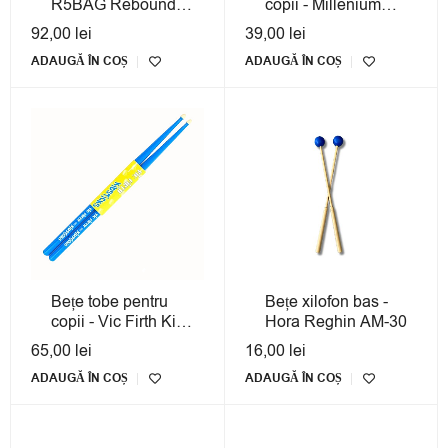
R5BAG Rebound
copii - Millenium
5B ActiveGrip
Junior Sticks
92,00
lei
39,00
lei
Hickory Blue
ADAUGĂ ÎN COȘ
ADAUGĂ ÎN COȘ
Bețe tobe pentru
Bețe xilofon bas -
copii - Vic Firth Kids
Hora Reghin AM-30
Hickory
65,00
lei
16,00
lei
ADAUGĂ ÎN COȘ
ADAUGĂ ÎN COȘ