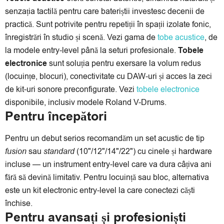
senzația tactilă pentru care bateriștii investesc decenii de
practică. Sunt potrivite pentru repetiții în spații izolate fonic,
înregistrări în studio și scenă. Vezi gama de
tobe acustice
, de
la modele entry-level până la seturi profesionale.
Tobele
electronice
sunt soluția pentru exersare la volum redus
(locuințe, blocuri), conectivitate cu DAW-uri și acces la zeci
de kit-uri sonore preconfigurate. Vezi
tobele electronice
disponibile, inclusiv modele Roland V-Drums.
Pentru începători
Pentru un debut serios recomandăm un set acustic de tip
fusion
sau
standard
(10"/12"/14"/22") cu cinele și hardware
incluse — un instrument entry-level care va dura câțiva ani
fără să devină limitativ. Pentru locuință sau bloc, alternativa
este un kit electronic entry-level la care conectezi căști
închise.
Pentru avansați și profesioniști