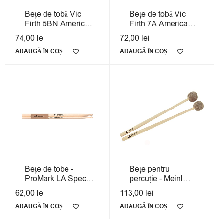
Bețe de tobă Vic
Bețe de tobă Vic
Firth 5BN American
Firth 7A American
Classic Hickory
Classic Hickory
74,00
lei
72,00
lei
ADAUGĂ ÎN COȘ
ADAUGĂ ÎN COȘ
Bețe de tobe -
Bețe pentru
ProMark LA Special
percuție - Meinl
LA5BN
MPM1 Percussion
62,00
lei
113,00
lei
Mallets
ADAUGĂ ÎN COȘ
ADAUGĂ ÎN COȘ