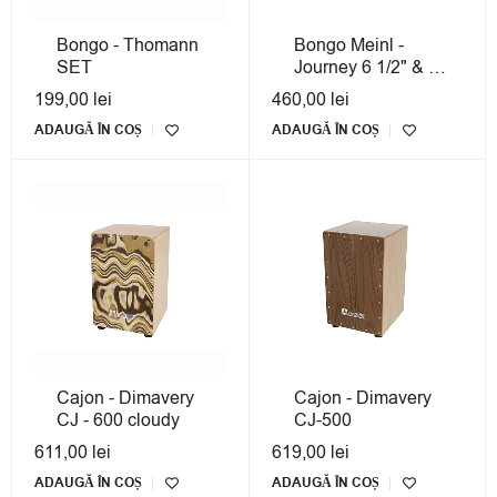
Bongo - Thomann
Bongo Meinl -
SET
Journey 6 1/2" & 7
1/2"
199,00
lei
460,00
lei
ADAUGĂ ÎN COȘ
ADAUGĂ ÎN COȘ
Cajon - Dimavery
Cajon - Dimavery
CJ - 600 cloudy
CJ-500
611,00
lei
619,00
lei
ADAUGĂ ÎN COȘ
ADAUGĂ ÎN COȘ