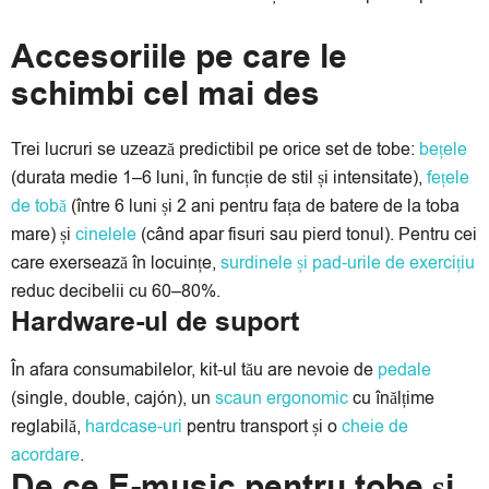
Accesoriile pe care le
schimbi cel mai des
Trei lucruri se uzează predictibil pe orice set de tobe:
bețele
(durata medie 1–6 luni, în funcție de stil și intensitate),
fețele
de tobă
(între 6 luni și 2 ani pentru fața de batere de la toba
mare) și
cinelele
(când apar fisuri sau pierd tonul). Pentru cei
care exersează în locuințe,
surdinele și pad-urile de exercițiu
reduc decibelii cu 60–80%.
Hardware-ul de suport
În afara consumabilelor, kit-ul tău are nevoie de
pedale
(single, double, cajón), un
scaun ergonomic
cu înălțime
reglabilă,
hardcase-uri
pentru transport și o
cheie de
acordare
.
De ce E-music pentru tobe și