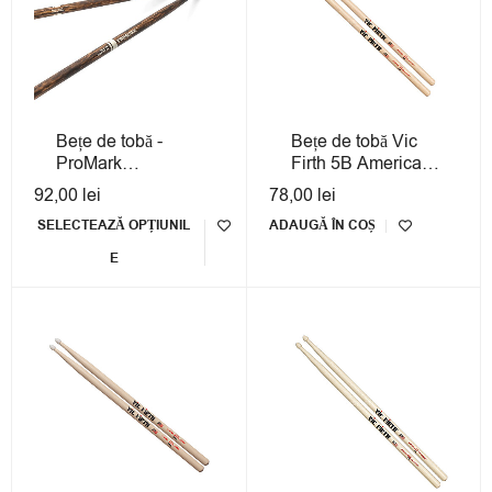
Bețe de tobă -
Bețe de tobă Vic
ProMark
Firth 5B American
REBOUND
Classic Hickory
92,00
lei
78,00
lei
FireGrain
SELECTEAZĂ OPȚIUNIL
ADAUGĂ ÎN COȘ
E