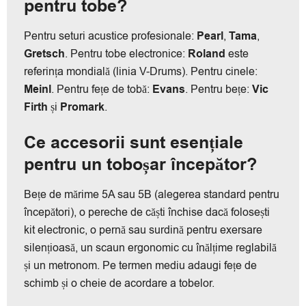
pentru tobe?
Pentru seturi acustice profesionale:
Pearl
,
Tama
,
Gretsch
. Pentru tobe electronice:
Roland
este
referința mondială (linia V-Drums). Pentru cinele:
Meinl
. Pentru fețe de tobă:
Evans
. Pentru bețe:
Vic
Firth
și
Promark
.
Ce accesorii sunt esențiale
pentru un toboșar începător?
Bețe de mărime 5A sau 5B (alegerea standard pentru
începători), o pereche de căști închise dacă folosești
kit electronic, o pernă sau surdină pentru exersare
silențioasă, un scaun ergonomic cu înălțime reglabilă
și un metronom. Pe termen mediu adaugi fețe de
schimb și o cheie de acordare a tobelor.