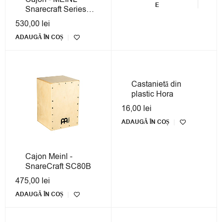
E
Snarecraft Series
Snare 80 - Burl
530,00
lei
Wood
ADAUGĂ ÎN COȘ
Castanietă din
plastic Hora
16,00
lei
ADAUGĂ ÎN COȘ
Cajon Meinl -
SnareCraft SC80B
475,00
lei
ADAUGĂ ÎN COȘ