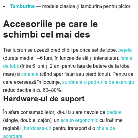
Tamburine
— modele clasice și tamburină pentru picior.
Accesoriile pe care le
schimbi cel mai des
Trei lucruri se uzează predictibil pe orice set de tobe:
bețele
(durata medie 1–6 luni, în funcție de stil și intensitate),
fețele
de tobă
(între 6 luni și 2 ani pentru fața de batere de la toba
mare) și
cinelele
(când apar fisuri sau pierd tonul). Pentru cei
care exersează în locuințe,
surdinele și pad-urile de exercițiu
reduc decibelii cu 60–80%.
Hardware-ul de suport
În afara consumabilelor, kit-ul tău are nevoie de
pedale
(single, double, cajón), un
scaun ergonomic
cu înălțime
reglabilă,
hardcase-uri
pentru transport și o
cheie de
acordare
.