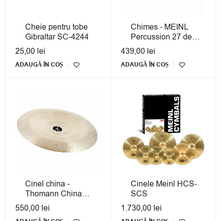
Cheie pentru tobe
Chimes - MEINL
Gibraltar SC-4244
Percussion 27 de
bare
25,00
lei
439,00
lei
ADAUGĂ ÎN COȘ
ADAUGĂ ÎN COȘ
Cinel china -
Cinele Meinl HCS-
Thomann China
SCS
50cm
550,00
lei
1.730,00
lei