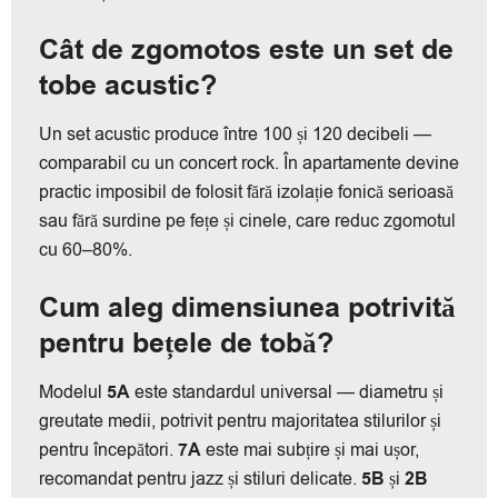
Cât de zgomotos este un set de
tobe acustic?
Un set acustic produce între 100 și 120 decibeli —
comparabil cu un concert rock. În apartamente devine
practic imposibil de folosit fără izolație fonică serioasă
sau fără surdine pe fețe și cinele, care reduc zgomotul
cu 60–80%.
Cum aleg dimensiunea potrivită
pentru bețele de tobă?
Modelul
5A
este standardul universal — diametru și
greutate medii, potrivit pentru majoritatea stilurilor și
pentru începători.
7A
este mai subțire și mai ușor,
recomandat pentru jazz și stiluri delicate.
5B
și
2B