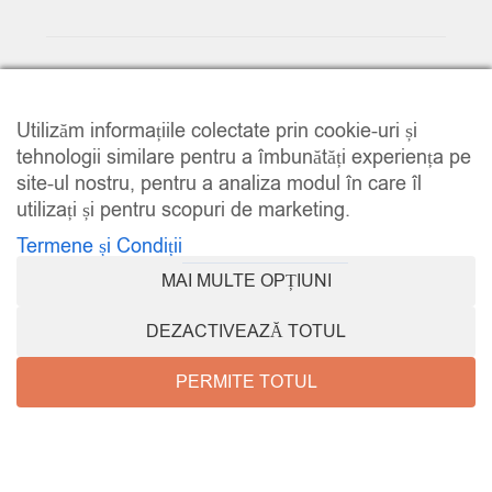
© 2025
www.e-music.ro
. Toate drepturile rezervate.
Utilizăm informațiile colectate prin cookie-uri și
tehnologii similare pentru a îmbunătăți experiența pe
site-ul nostru, pentru a analiza modul în care îl
utilizați și pentru scopuri de marketing.
Termene și Condiții
COMPARE
(0)
MAI MULTE OPȚIUNI
DEZACTIVEAZĂ TOTUL
PERMITE TOTUL
COMPARE
e-music.ro
Promoții
Contul meu
REMOVE ALL PRODUCTS