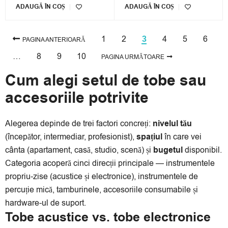
ADAUGĂ ÎN COȘ
ADAUGĂ ÎN COȘ
1
2
4
5
6
3
PAGINA ANTERIOARĂ
…
8
9
10
PAGINA URMĂTOARE
Cum alegi setul de tobe sau
accesoriile potrivite
Alegerea depinde de trei factori concreți:
nivelul tău
(începător, intermediar, profesionist),
spațiul
în care vei
cânta (apartament, casă, studio, scenă) și
bugetul
disponibil.
Categoria acoperă cinci direcții principale — instrumentele
propriu-zise (acustice și electronice), instrumentele de
percuție mică, tamburinele, accesoriile consumabile și
hardware-ul de suport.
Tobe acustice vs. tobe electronice