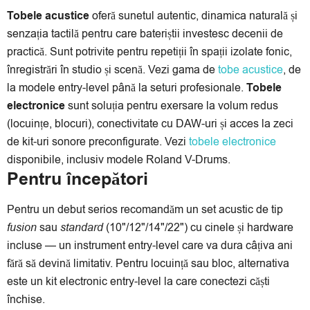
Tobele acustice
oferă sunetul autentic, dinamica naturală și
senzația tactilă pentru care bateriștii investesc decenii de
practică. Sunt potrivite pentru repetiții în spații izolate fonic,
înregistrări în studio și scenă. Vezi gama de
tobe acustice
, de
la modele entry-level până la seturi profesionale.
Tobele
electronice
sunt soluția pentru exersare la volum redus
(locuințe, blocuri), conectivitate cu DAW-uri și acces la zeci
de kit-uri sonore preconfigurate. Vezi
tobele electronice
disponibile, inclusiv modele Roland V-Drums.
Pentru începători
Pentru un debut serios recomandăm un set acustic de tip
fusion
sau
standard
(10"/12"/14"/22") cu cinele și hardware
incluse — un instrument entry-level care va dura câțiva ani
fără să devină limitativ. Pentru locuință sau bloc, alternativa
este un kit electronic entry-level la care conectezi căști
închise.