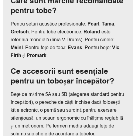
Care sunt mărcile recomandate
pentru tobe?
Pentru seturi acustice profesionale:
Pearl
,
Tama
,
Gretsch
. Pentru tobe electronice:
Roland
este
referința mondială (linia V-Drums). Pentru cinele:
Meinl
. Pentru fețe de tobă:
Evans
. Pentru bețe:
Vic
Firth
și
Promark
.
Ce accesorii sunt esențiale
pentru un toboșar începător?
Bețe de mărime 5A sau 5B (alegerea standard pentru
începători), o pereche de căști închise dacă folosești
kit electronic, o pernă sau surdină pentru exersare
silențioasă, un scaun ergonomic cu înălțime reglabilă
și un metronom. Pe termen mediu adaugi fețe de
schimb și o cheie de acordare a tobelor.