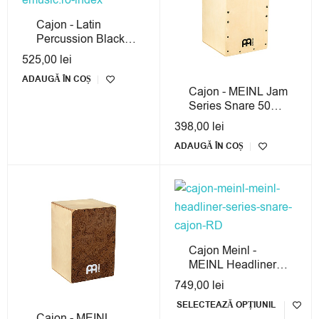
Cajon - Latin
Percussion Black
Box
525,00
lei
ADAUGĂ ÎN COȘ
Cajon - MEINL Jam
Series Snare 50
Baltic Birch
398,00
lei
ADAUGĂ ÎN COȘ
Cajon Meinl -
MEINL Headliner
Series Snare
749,00
lei
SELECTEAZĂ OPȚIUNIL
Cajon - MEINL