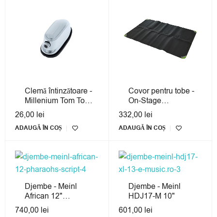
Clemă întinzătoare -
Covor pentru tobe -
Millenium Tom Tom
On-Stage
Lug
DMA6450
26,00
lei
332,00
lei
ADAUGĂ ÎN COȘ
ADAUGĂ ÎN COȘ
Djembe - Meinl
Djembe - Meinl
African 12"
HDJ17-M 10"
Pharaoh's Script
740,00
lei
601,00
lei